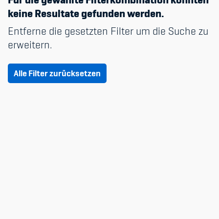
keine Resultate gefunden werden.
Anlage
Entferne die gesetzten Filter um die Suche zu
Member's Manual / FAQ
Datum & Zeit
erweitern.
Nur verfügbare
Fairplay
Alle Filter zurücksetzen
Teilnahmeberechtigung
Academy
Blog
Diversität & Inklusion
Infomails