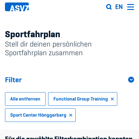
Direkt
EN
zum
Inhalt
Sportfahrplan
Stell dir deinen persönlichen
Sportfahrplan
Sportfahrplan zusammen
Sportarten
Filter
Sportanlagen
Events
Alle entfernen
Functional Group Training
ASVZ@home
Sport Center Hönggerberg
Sportart
Für die gewählte Filterkombination konnten