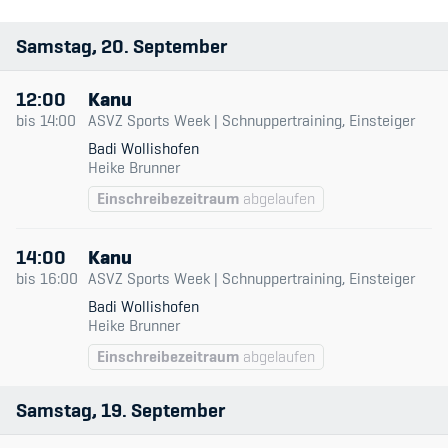
Sportart
Samstag
20
September
Member's Manual / FAQ
Anlage
12:00
Kanu
Fairplay
Datum & Zeit
bis
14:00
ASVZ Sports Week | Schnuppertraining, Einsteiger
Badi Wollishofen
Teilnahmeberechtigung
Trainingsleitende
Heike Brunner
Einschreibezeitraum
abgelaufen
Niveau
Typ
14:00
Kanu
bis
16:00
ASVZ Sports Week | Schnuppertraining, Einsteiger
Nur verfügbare
Academy
Badi Wollishofen
Heike Brunner
Blog
Einschreibezeitraum
abgelaufen
Diversität & Inklusion
Samstag
19
September
Infomails