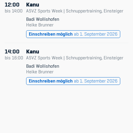
12:00
Kanu
Kinderbetreuung
bis
14:00
ASVZ Sports Week | Schnuppertraining, Einsteiger
Krankenversicherung
Badi Wollishofen
Heike Brunner
Schwangerschaft & Sport
Einschreiben möglich
ab 1. September 2026
Spitzensport & Studium
14:00
Kanu
bis
16:00
ASVZ Sports Week | Schnuppertraining, Einsteiger
Badi Wollishofen
Heike Brunner
Einschreiben möglich
ab 1. September 2026
Organisation
Team
Offene Stellen
Mitgliedervereine