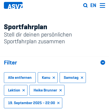
Direkt
EN
zum
Inhalt
Sportfahrplan
Stell dir deinen persönlichen
Sportfahrplan
Sportfahrplan zusammen
Sportarten
Filter
Sportanlagen
Events
Alle entfernen
Kanu
Samstag
ASVZ@home
Lektion
Heike Brunner
19. September 2025 – 22:00