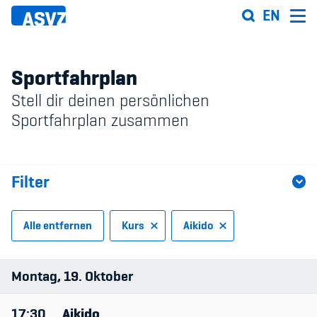
Direkt
EN
zum
Inhalt
Sportfahrplan
Stell dir deinen persönlichen
Sportfahrplan
Sportfahrplan zusammen
Sportarten
Filter
Sportanlagen
Events
Alle entfernen
Kurs
Aikido
ASVZ@home
Sportart
Montag
19
Oktober
Anlage
17:30
Aikido