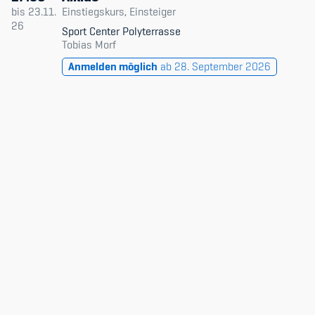
Datum & Zeit
bis
23.11.
Einstiegskurs, Einsteiger
26
Sport Center Polyterrasse
Trainingsleitende
Tobias Morf
Member's Manual / FAQ
Anmelden möglich
ab 28. September 2026
Niveau
Fairplay
Typ
Teilnahmeberechtigung
Nur verfügbare
Academy
Blog
Diversität & Inklusion
Infomails