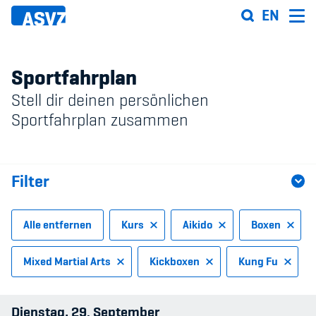
Direkt
EN
zum
Inhalt
Sportfahrplan
Stell dir deinen persönlichen
Sportfahrplan
Sportfahrplan zusammen
Sportarten
Filter
Sportanlagen
Events
Alle entfernen
Kurs
Aikido
Boxen
ASVZ@home
Mixed Martial Arts
Kickboxen
Kung Fu
Sportart
Dienstag
29
September