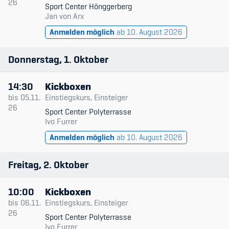
26
Sport Center Hönggerberg
Kinderbetreuung
Jan von Arx
Krankenversicherung
Anmelden möglich
ab 10. August 2026
Schwangerschaft & Sport
Donnerstag
1
Oktober
Spitzensport & Studium
14:30
Kickboxen
bis
05.11.
Einstiegskurs, Einsteiger
26
Sport Center Polyterrasse
Ivo Furrer
Anmelden möglich
ab 10. August 2026
Organisation
Freitag
2
Oktober
Team
Offene Stellen
10:00
Kickboxen
bis
06.11.
Einstiegskurs, Einsteiger
Mitgliedervereine
26
Sport Center Polyterrasse
Ivo Furrer