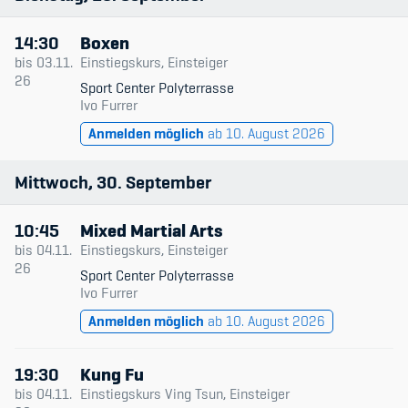
Anlage
14:30
Boxen
Member's Manual / FAQ
Datum & Zeit
bis
03.11.
Einstiegskurs, Einsteiger
26
Sport Center Polyterrasse
Trainingsleitende
Fairplay
Ivo Furrer
Anmelden möglich
ab 10. August 2026
Niveau
Teilnahmeberechtigung
Typ
Mittwoch
30
September
Nur verfügbare
10:45
Mixed Martial Arts
bis
04.11.
Einstiegskurs, Einsteiger
Academy
26
Sport Center Polyterrasse
Ivo Furrer
Blog
Anmelden möglich
ab 10. August 2026
Diversität & Inklusion
19:30
Kung Fu
Infomails
bis
04.11.
Einstiegskurs Ving Tsun, Einsteiger