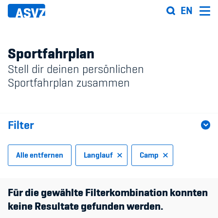
Direkt
EN
zum
Inhalt
Sportfahrplan
Stell dir deinen persönlichen
Sportfahrplan
Sportfahrplan zusammen
Sportarten
Filter
Sportanlagen
Events
Alle entfernen
Langlauf
Camp
ASVZ@home
Sportart
Für die gewählte Filterkombination konnten
keine Resultate gefunden werden.
Typ