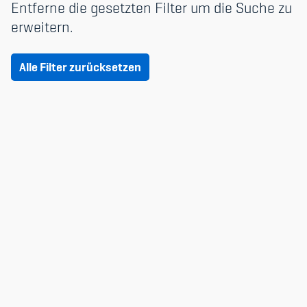
Entferne die gesetzten Filter um die Suche zu
Datum & Zeit
erweitern.
Nur verfügbare
Member's Manual / FAQ
Alle Filter zurücksetzen
Fairplay
Teilnahmeberechtigung
Academy
Blog
Diversität & Inklusion
Infomails