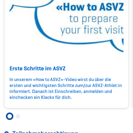
Kinderbetreuung
Krankenversicherung
Schwangerschaft & Sport
Spitzensport & Studium
Erste Schritte im ASVZ
In unserem «How to ASVZ»-Video wirst du über die
Organisation
ersten und wichtigsten Schritte zum/zur ASVZ-Athlet:in
informiert. Danach ist Einschreiben, anmelden und
Team
einchecken ein Klacks für dich.
Offene Stellen
Mitgliedervereine