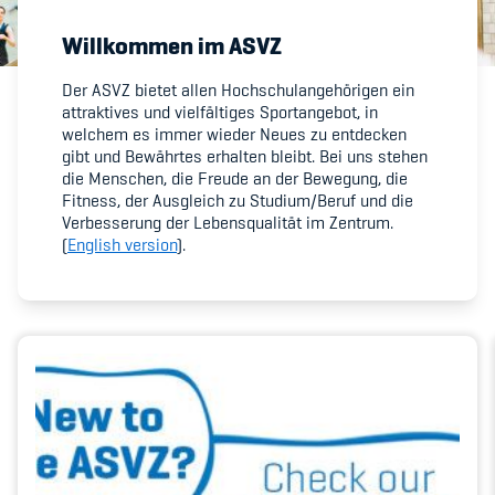
Willkommen im ASVZ
Member's Manual / FAQ
Der ASVZ bietet allen Hochschulangehörigen ein
attraktives und vielfältiges Sportangebot, in
Fairplay
welchem es immer wieder Neues zu entdecken
gibt und Bewährtes erhalten bleibt. Bei uns stehen
Teilnahmeberechtigung
die Menschen, die Freude an der Bewegung, die
Fitness, der Ausgleich zu Studium/Beruf und die
Verbesserung der Lebensqualität im Zentrum.
(
English version
).
Academy
Blog
Diversität & Inklusion
Infomails