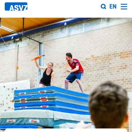
Direkt
EN
zum
Inhalt
Sportfahrplan
Sportarten
Sportanlagen
Events
ASVZ@home