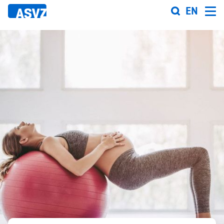
Direkt
EN
zum
Inhalt
Sportfahrplan
Sportarten
Sportanlagen
Events
ASVZ@home