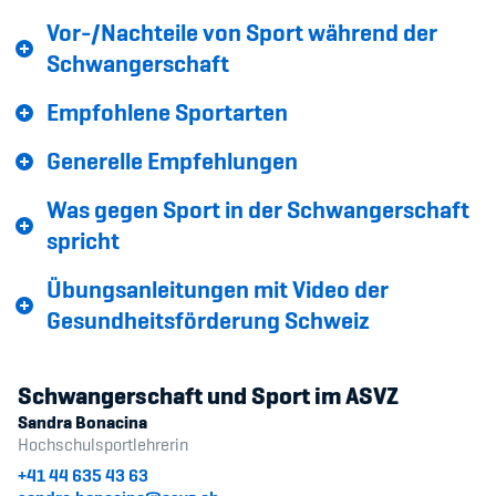
Kinderbetreuung
Vor-/Nachteile von Sport während der
Schwangerschaft
Krankenversicherung
​​​​​​​Empfohlene Sportarten
Schwangerschaft & Sport
Generelle Empfehlungen
Spitzensport & Studium
Was gegen Sport in der Schwangerschaft
spricht
Übungsanleitungen mit Video der
Organisation
Gesundheitsförderung Schweiz
Team
Schwangerschaft und Sport im ASVZ
Offene Stellen
Sandra Bonacina
Hochschulsportlehrerin
Mitgliedervereine
+41 44 635 43 63