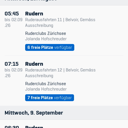
Anlage
05:45
Rudern
Member's Manual / FAQ
Datum & Zeit
bis
02.09
Ruderausfahrten 11 | Belvoir, Gemäss
.26
Ausschreibung
Trainingsleitende
Fairplay
Ruderclubs Zürichsee
Jolanda Hofschreuder
Niveau
Teilnahmeberechtigung
6
freie Plätze
verfügbar
Typ
07:15
Rudern
Nur verfügbare
bis
02.09
Ruderausfahrten 12 | Belvoir, Gemäss
.26
Ausschreibung
Academy
Ruderclubs Zürichsee
Jolanda Hofschreuder
Blog
7
freie Plätze
verfügbar
Diversität & Inklusion
Mittwoch
9
September
Infomails
06:30
Rudern