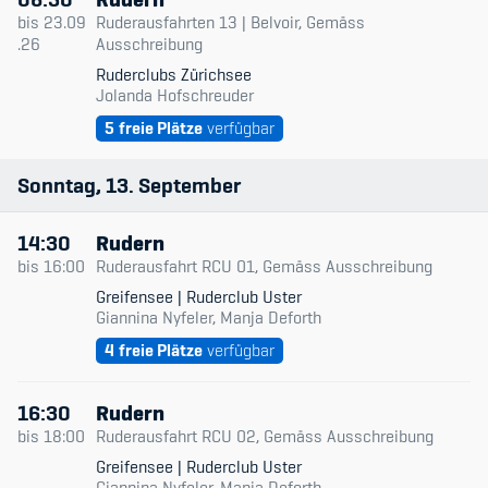
Kinderbetreuung
bis
23.09
Ruderausfahrten 13 | Belvoir, Gemäss
.26
Ausschreibung
Krankenversicherung
Ruderclubs Zürichsee
Jolanda Hofschreuder
Schwangerschaft & Sport
5
freie Plätze
verfügbar
Spitzensport & Studium
Sonntag
13
September
14:30
Rudern
bis
16:00
Ruderausfahrt RCU 01, Gemäss Ausschreibung
Greifensee | Ruderclub Uster
Organisation
Giannina Nyfeler, Manja Deforth
4
freie Plätze
verfügbar
Team
Offene Stellen
16:30
Rudern
bis
18:00
Ruderausfahrt RCU 02, Gemäss Ausschreibung
Mitgliedervereine
Greifensee | Ruderclub Uster
Giannina Nyfeler, Manja Deforth