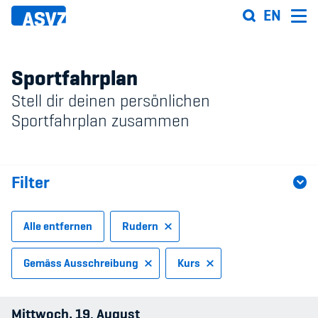
Direkt
EN
zum
Inhalt
Sportfahrplan
Stell dir deinen persönlichen
Sportfahrplan
Sportfahrplan zusammen
Sportarten
Filter
Sportanlagen
Events
Alle entfernen
Rudern
ASVZ@home
Gemäss Ausschreibung
Kurs
Sportart
Mittwoch
19
August