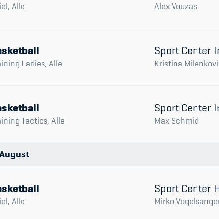
el, Alle
Alex Vouzas
sketball
Sport Center I
aining Ladies, Alle
Kristina Milenkovi
sketball
Sport Center I
aining Tactics, Alle
Max Schmid
August
sketball
Sport Center
el, Alle
Mirko Vogelsange