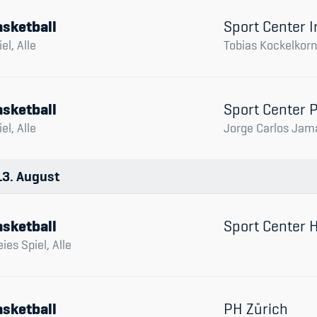
sketball
Sport Center I
el, Alle
Tobias Kockelkor
sketball
Sport Center 
el, Alle
Jorge Carlos Jam
13
August
sketball
Sport Center
eies Spiel, Alle
sketball
PH Zürich