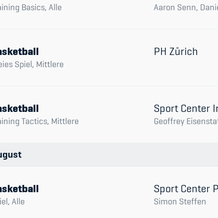
aining Basics, Alle
Aaron Senn, Dani
sketball
PH Zürich
eies Spiel, Mittlere
sketball
Sport Center I
aining Tactics, Mittlere
Geoffrey Eisensta
ugust
sketball
Sport Center 
el, Alle
Simon Steffen