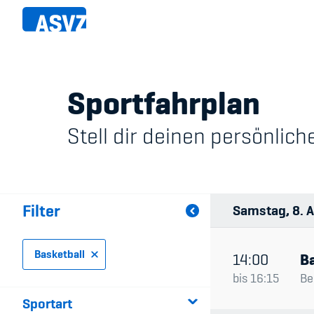
Direkt
zum
Inhalt
Sportfahrplan
Sportfahrplan
Member
Stell dir deinen persönli
Fairpla
Sportarten
Teilna
Sportanlagen
Filter
Samstag
8
A
Events
Basketball
ASVZ@home
14:00
Ba
bis
16:15
Be
Sportart