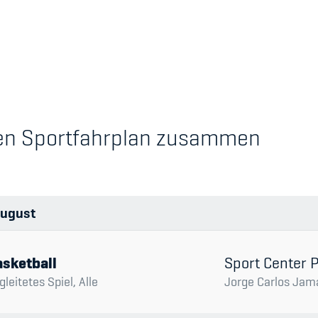
's Manual / FAQ
Academy
chen Sportfahrplan zusammen
y
Blog
hmeberechtigung
Diversität & Inklus
Infomails
ugust
Kinderbetreuung
Krankenversicher
sketball
Sport Center 
gleitetes Spiel, Alle
Jorge Carlos Jam
Schwangerschaft &