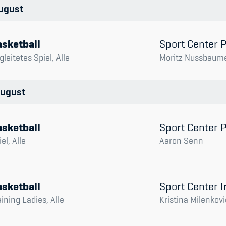
Spitzensport & St
ugust
sketball
Sport Center 
gleitetes Spiel, Alle
Moritz Nussbaum
ugust
sketball
Sport Center 
el, Alle
Aaron Senn
sketball
Sport Center I
aining Ladies, Alle
Kristina Milenkovi