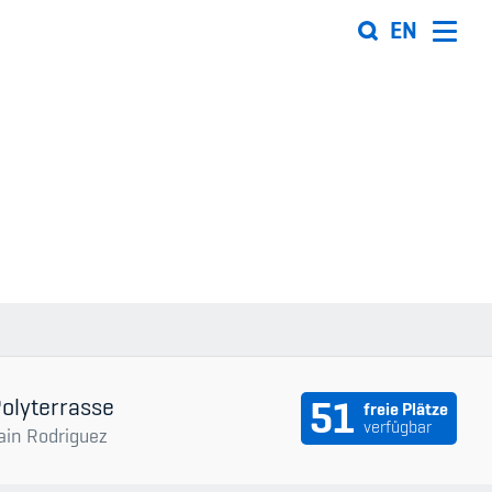
EN
Organisation
Team
ion
Offene Stellen
Mitgliedervereine
Sponsoren und Partner
ung
Netzwerk
Polyterrasse
51
freie Plätze
verfügbar
ain Rodriguez
 Sport