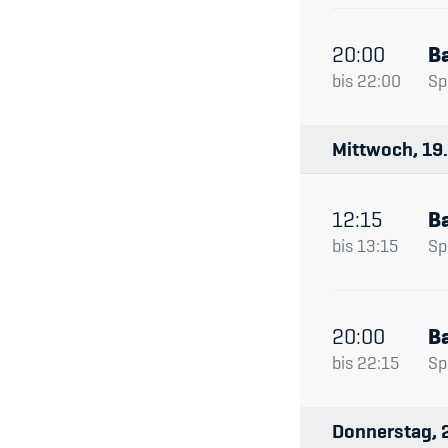
20:00
Ba
bis
22:00
Spi
Mittwoch
19
12:15
Ba
bis
13:15
Spi
20:00
Ba
bis
22:15
Spi
Donnerstag