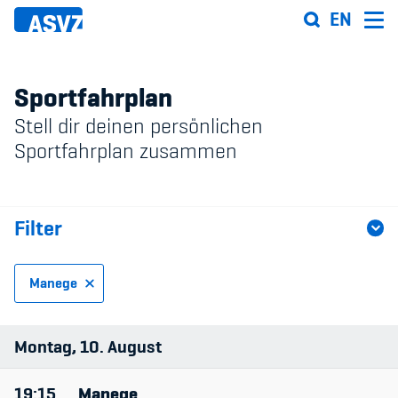
Direkt
EN
zum
Inhalt
Sportfahrplan
Stell dir deinen persönlichen
Sportfahrplan
Sportfahrplan zusammen
Sportarten
Filter
Sportanlagen
Events
Manege
ASVZ@home
Sportart
Montag
10
August
Anlage
19:15
Manege