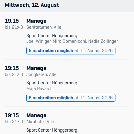
Mittwoch
12
August
Kinderbetreuung
Krankenversicherung
19:15
Manege
bis
21:40
Geräteturnen, Alle
Schwangerschaft & Sport
Sport Center Hönggerberg
Joel Winiger, Mirò Domeniconi, Nadia Zollinger
Spitzensport & Studium
Einschreiben möglich
ab 11. August 2026
19:15
Manege
bis
21:40
Jonglieren, Alle
Sport Center Hönggerberg
Organisation
Maja Ravaioli
Team
Einschreiben möglich
ab 11. August 2026
Offene Stellen
19:15
Manege
bis
21:40
Akrobatik, Alle
Mitgliedervereine
Sport Center Hönggerberg