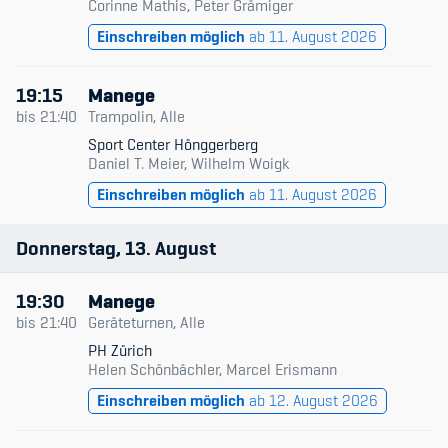
Corinne Mathis, Peter Grämiger
Sponsoren und Partner
Einschreiben möglich
ab 11. August 2026
Netzwerk
19:15
Manege
bis
21:40
Trampolin, Alle
Sport Center Hönggerberg
Daniel T. Meier, Wilhelm Woigk
Einschreiben möglich
ab 11. August 2026
Donnerstag
13
August
19:30
Manege
bis
21:40
Geräteturnen, Alle
PH Zürich
Helen Schönbächler, Marcel Erismann
Einschreiben möglich
ab 12. August 2026