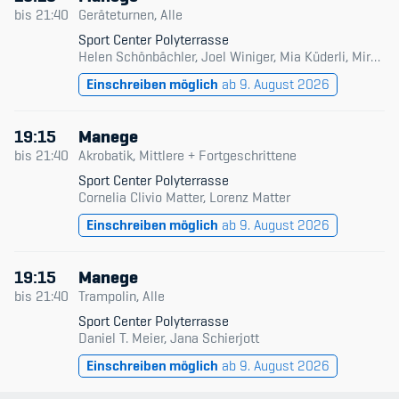
Datum & Zeit
bis
21:40
Geräteturnen, Alle
Sport Center Polyterrasse
Trainingsleitende
Helen Schönbächler, Joel Winiger, Mia Küderli, Mirò Domeniconi, Rafael Burri
Member's Manual / FAQ
Einschreiben möglich
ab 9. August 2026
Niveau
Fairplay
Typ
19:15
Manege
Teilnahmeberechtigung
bis
21:40
Akrobatik, Mittlere + Fortgeschrittene
Nur verfügbare
Sport Center Polyterrasse
Cornelia Clivio Matter, Lorenz Matter
Einschreiben möglich
ab 9. August 2026
Academy
19:15
Manege
Blog
bis
21:40
Trampolin, Alle
Sport Center Polyterrasse
Diversität & Inklusion
Daniel T. Meier, Jana Schierjott
Einschreiben möglich
ab 9. August 2026
Infomails