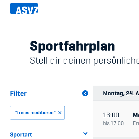
Direkt
zum
Inhalt
Sportfahrplan
Sportfahrplan
Member
Stell dir deinen persönli
Fairpla
Sportarten
Teilna
Sportanlagen
Filter
Montag
24
A
Events
"freies meditieren"
ASVZ@home
13:00
M
bis
17:00
Fr
Sportart