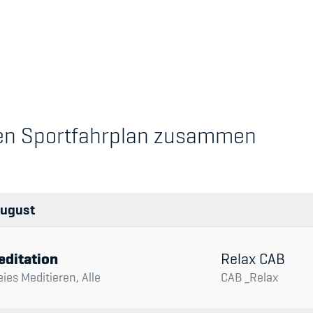
's Manual / FAQ
Academy
chen Sportfahrplan zusammen
y
Blog
hmeberechtigung
Diversität & Inklus
Infomails
ugust
Kinderbetreuung
Krankenversicher
editation
Relax CAB
eies Meditieren, Alle
CAB _Relax
Schwangerschaft &