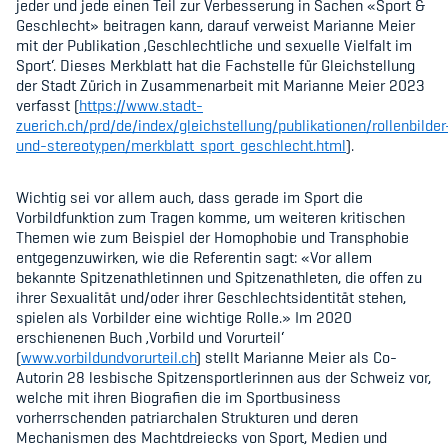
jeder und jede einen Teil zur Verbesserung in Sachen «Sport &
Geschlecht» beitragen kann, darauf verweist Marianne Meier
mit der Publikation ‚Geschlechtliche und sexuelle Vielfalt im
Sport‘. Dieses Merkblatt hat die Fachstelle für Gleichstellung
der Stadt Zürich in Zusammenarbeit mit Marianne Meier 2023
verfasst (
https://www.stadt-
zuerich.ch/prd/de/index/gleichstellung/publikationen/rollenbilder
und-stereotypen/merkblatt_sport_geschlecht.html
).
Wichtig sei vor allem auch, dass gerade im Sport die
Vorbildfunktion zum Tragen komme, um weiteren kritischen
Themen wie zum Beispiel der Homophobie und Transphobie
entgegenzuwirken, wie die Referentin sagt: «Vor allem
bekannte Spitzenathletinnen und Spitzenathleten, die offen zu
ihrer Sexualität und/oder ihrer Geschlechtsidentität stehen,
spielen als Vorbilder eine wichtige Rolle.» Im 2020
erschienenen Buch ‚Vorbild und Vorurteil‘
(
www.vorbildundvorurteil.ch
) stellt Marianne Meier als Co-
Autorin 28 lesbische Spitzensportlerinnen aus der Schweiz vor,
welche mit ihren Biografien die im Sportbusiness
vorherrschenden patriarchalen Strukturen und deren
Mechanismen des Machtdreiecks von Sport, Medien und