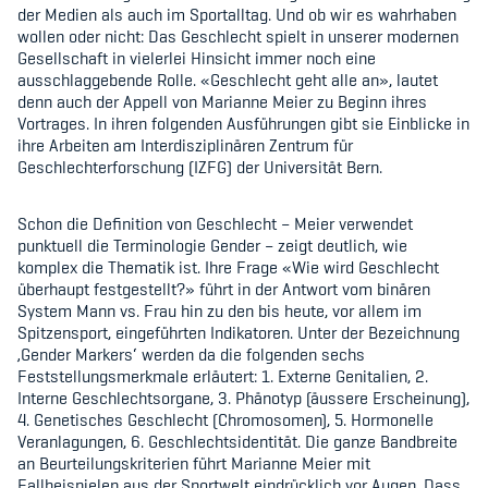
der Medien als auch im Sportalltag. Und ob wir es wahrhaben
Kinderbetreuung
wollen oder nicht: Das Geschlecht spielt in unserer modernen
Gesellschaft in vielerlei Hinsicht immer noch eine
Krankenversicherung
ausschlaggebende Rolle. «Geschlecht geht alle an», lautet
denn auch der Appell von Marianne Meier zu Beginn ihres
Schwangerschaft & Sport
Vortrages. In ihren folgenden Ausführungen gibt sie Einblicke in
ihre Arbeiten am Interdisziplinären Zentrum für
Spitzensport & Studium
Geschlechterforschung (IZFG) der Universität Bern.
Schon die Definition von Geschlecht – Meier verwendet
punktuell die Terminologie Gender – zeigt deutlich, wie
komplex die Thematik ist. Ihre Frage «Wie wird Geschlecht
überhaupt festgestellt?» führt in der Antwort vom binären
Organisation
System Mann vs. Frau hin zu den bis heute, vor allem im
Spitzensport, eingeführten Indikatoren. Unter der Bezeichnung
Team
‚Gender Markers‘ werden da die folgenden sechs
Feststellungsmerkmale erläutert: 1. Externe Genitalien, 2.
Interne Geschlechtsorgane, 3. Phänotyp (äussere Erscheinung),
Offene Stellen
4. Genetisches Geschlecht (Chromosomen), 5. Hormonelle
Veranlagungen, 6. Geschlechtsidentität. Die ganze Bandbreite
Mitgliedervereine
an Beurteilungskriterien führt Marianne Meier mit
Fallbeispielen aus der Sportwelt eindrücklich vor Augen. Dass