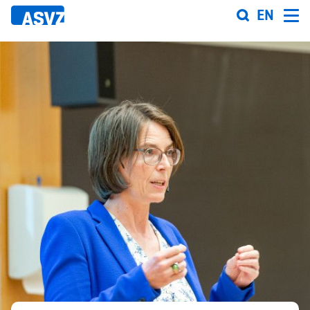
Direkt
EN
zum
Inhalt
Sportfahrplan
Sportarten
Sportanlagen
Events
ASVZ@home