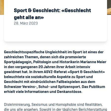
Sport & Geschlecht: «Geschlecht
Member's Manual / FAQ
geht alle an»
28. März 2023
Fairplay
Teilnahmeberechtigung
Geschlechtsspezifische Ungleichheit im Sport ist eines der
zahlreichen Themen, denen sich die promovierte
Sportpädagogin, Politologin und Historikerin Marianne Meier
in den vergangenen 20 Jahren ihrer Arbeit intensiv
Academy
gewidmet hat. In ihrem ASVZ-Referat «Sport & Geschlecht»
beleuchtete sie soziokulturelle Aspekte zu Sport und
Geschlecht mit eindrücklichen Fallbeispielen aus dem
Blog
Schweizer Vereins-, Schul- und Spitzensport. Das Publikum
erhielt viele Informationen und Denkanstösse.
Diversität & Inklusion
Infomails
Diskriminierung, Sexismus und Homophobie sind Realitäten,
die uns alle angehen. Sowohl in der täglichen Berichterstattung