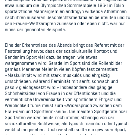
Sponsoren und Partner
etwa rund um die Olympischen Sommerspiele 1964 in Tokio
sportärztliche Männergremien androgyn wirkende Athletinnen
Netzwerk
nach ihren äusseren Geschlechtsmerkmalen beurteilten und zu
den Frauen-Wettkämpfen zuliessen oder eben nicht, war nur
eines der genannten Beispiele.
Eine der Erkenntnisse des Abends bringt das Referat mit der
Feststellung hervor, dass der soziokulturelle Kontext und
Gender im Sport viel dazu beitragen, wie etwas
wahrgenommen wird. Gerade im Sport sind die Rollenbilder
gemäss Marianne Meier in vielen Köpfen fest zementiert:
«Maskulinität wird mit stark, muskulös und ehrgeizig
umschrieben, während Feminität mit sanft, schwach und
passiv gleichgesetzt wird.» Insbesondere das gängige
Schönheitsideal von Frauen in der Öffentlichkeit und die
vermeintliche Unvereinbarkeit von sportlichem Ehrgeiz und
Weiblichkeit führe meist zum «Widerspruch zwischen dem
Frau-sein und Sportlerin-sein». Die meisten Sportgeräte oder
Sportarten werden heute noch immer, abhängig von der
soziokulturellen Sichtweise, als typisch männlich oder typisch
weiblich angesehen. Doch weshalb sollte ein gewisser Sport,