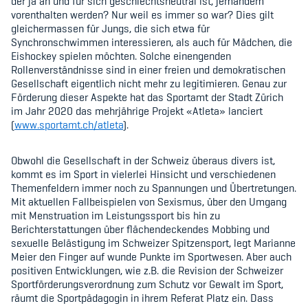
der ja an und für sich geschlechtsneutral ist, jemandem
vorenthalten werden? Nur weil es immer so war? Dies gilt
gleichermassen für Jungs, die sich etwa für
Synchronschwimmen interessieren, als auch für Mädchen, die
Eishockey spielen möchten. Solche einengenden
Rollenverständnisse sind in einer freien und demokratischen
Gesellschaft eigentlich nicht mehr zu legitimieren. Genau zur
Förderung dieser Aspekte hat das Sportamt der Stadt Zürich
im Jahr 2020 das mehrjährige Projekt «Atleta» lanciert
(
www.sportamt.ch/atleta
).
Obwohl die Gesellschaft in der Schweiz überaus divers ist,
kommt es im Sport in vielerlei Hinsicht und verschiedenen
Themenfeldern immer noch zu Spannungen und Übertretungen.
Mit aktuellen Fallbeispielen von Sexismus, über den Umgang
mit Menstruation im Leistungssport bis hin zu
Berichterstattungen über flächendeckendes Mobbing und
sexuelle Belästigung im Schweizer Spitzensport, legt Marianne
Meier den Finger auf wunde Punkte im Sportwesen. Aber auch
positiven Entwicklungen, wie z.B. die Revision der Schweizer
Sportförderungsverordnung zum Schutz vor Gewalt im Sport,
räumt die Sportpädagogin in ihrem Referat Platz ein. Dass