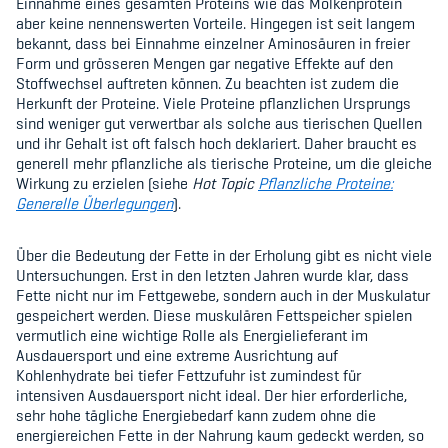
Einnahme eines gesamten Proteins wie das Molkenprotein
aber keine nennenswerten Vorteile. Hingegen ist seit langem
bekannt, dass bei Einnahme einzelner Aminosäuren in freier
Form und grösseren Mengen gar negative Effekte auf den
Stoffwechsel auftreten können. Zu beachten ist zudem die
Herkunft der Proteine. Viele Proteine pflanzlichen Ursprungs
sind weniger gut verwertbar als solche aus tierischen Quellen
und ihr Gehalt ist oft falsch hoch deklariert. Daher braucht es
generell mehr pflanzliche als tierische Proteine, um die gleiche
Wirkung zu erzielen (siehe
Hot Topic
Pflanzliche Proteine:
Generelle Überlegungen
).
Über die Bedeutung der Fette in der Erholung gibt es nicht viele
Untersuchungen. Erst in den letzten Jahren wurde klar, dass
Fette nicht nur im Fettgewebe, sondern auch in der Muskulatur
gespeichert werden. Diese muskulären Fettspeicher spielen
vermutlich eine wichtige Rolle als Energielieferant im
Ausdauersport und eine extreme Ausrichtung auf
Kohlenhydrate bei tiefer Fettzufuhr ist zumindest für
intensiven Ausdauersport nicht ideal. Der hier erforderliche,
sehr hohe tägliche Energiebedarf kann zudem ohne die
energiereichen Fette in der Nahrung kaum gedeckt werden, so