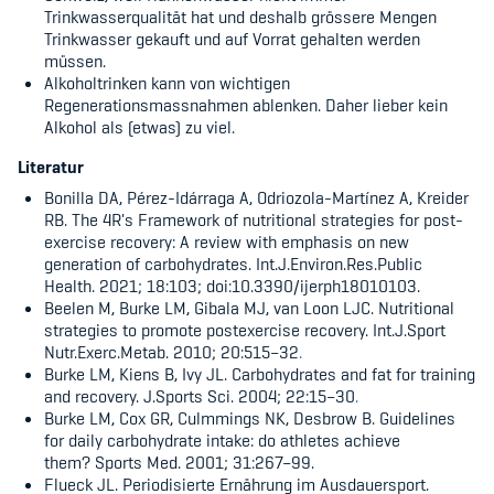
Trinkwasserqualität hat und deshalb grössere Mengen
Trinkwasser gekauft und auf Vorrat gehalten werden
müssen.
Alkoholtrinken kann von wichtigen
Regenerationsmassnahmen ablenken. Daher lieber kein
Alkohol als (etwas) zu viel.
Literatur
Bonilla DA, Pérez-Idárraga A, Odriozola-Martínez A, Kreider
RB.
The 4R's Framework of nutritional strategies for post-
exercise recovery: A review with emphasis on new
generation of carbohydrates. Int.J.Environ.Res.Public
Health. 2021; 18:103; doi:10.3390/ijerph18010103.
Beelen M, Burke LM, Gibala MJ, van Loon LJC. Nutritional
strategies to promote postexercise recovery. Int.J.Sport
Nutr.Exerc.Metab. 2010; 20:515–32
.
Burke LM, Kiens B, Ivy JL. Carbohydrates and fat for training
and recovery. J.Sports Sci. 2004; 22:15–30
.
Burke LM, Cox GR, Culmmings NK, Desbrow B. Guidelines
for daily carbohydrate intake: do athletes achieve
them?
Sports Med. 2001; 31:267–99.
Flueck JL. Periodisierte Ernährung im Ausdauersport.