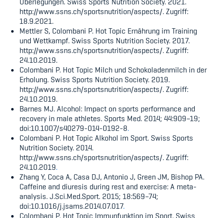
Überlegungen.
Swiss Sports Nutrition Society. 2021.
http://www.ssns.ch/sportsnutrition/aspects/.
Zugriff:
18.9.2021.
Mettler S, Colombani P. Hot Topic Ernährung im Training
und Wettkampf.
Swiss Sports Nutrition Society. 2017.
http://www.ssns.ch/sportsnutrition/aspects/.
Zugriff:
24.10.2019.
Colombani P. Hot Topic Milch und Schokoladenmilch in der
Erholung.
Swiss Sports Nutrition Society. 2019.
http://www.ssns.ch/sportsnutrition/aspects/. Zugriff:
24.10.2019.
Barnes MJ. Alcohol: Impact on sports performance and
recovery in male athletes. Sports Med. 2014; 44:909–19;
doi:10.1007/s40279-014-0192-8
.
Colombani P. Hot Topic Alkohol im Sport. Swiss Sports
Nutrition Society. 2014.
http://www.ssns.ch/sportsnutrition/aspects/. Zugriff:
24.10.2019
.
Zhang Y, Coca A, Casa DJ, Antonio J, Green JM, Bishop PA.
Caffeine and diuresis during rest and exercise: A meta-
analysis. J.Sci.Med.Sport. 2015; 18:569–74;
doi:10.1016/j.jsams.2014.07.017
.
Colombani P. Hot Topic Immunfunktion im Sport. Swiss