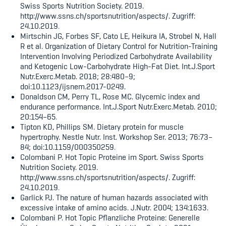
Swiss Sports Nutrition Society. 2019.
http://www.ssns.ch/sportsnutrition/aspects/. Zugriff:
24.10.2019
.
Mirtschin JG, Forbes SF, Cato LE, Heikura IA, Strobel N, Hall
R et al.
Organization of Dietary Control for Nutrition-Training
Intervention Involving Periodized Carbohydrate Availability
and Ketogenic Low-Carbohydrate High-Fat Diet. Int.J.Sport
Nutr.Exerc.Metab. 2018; 28:480–9;
doi:10.1123/ijsnem.2017-0249.
Donaldson CM, Perry TL, Rose MC. Glycemic index and
endurance performance. Int.J.Sport Nutr.Exerc.Metab. 2010;
20:154–65
.
Tipton KD, Phillips SM. Dietary protein for muscle
hypertrophy. Nestle Nutr. Inst. Workshop Ser. 2013; 76:73–
84; doi:10.1159/000350259
.
Colombani P. Hot Topic Proteine im Sport. Swiss Sports
Nutrition Society. 2019.
http://www.ssns.ch/sportsnutrition/aspects/. Zugriff:
24.10.2019
.
Garlick PJ. The nature of human hazards associated with
excessive intake of amino acids.
J.Nutr. 2004; 134:1633.
Colombani P. Hot Topic Pflanzliche Proteine: Generelle