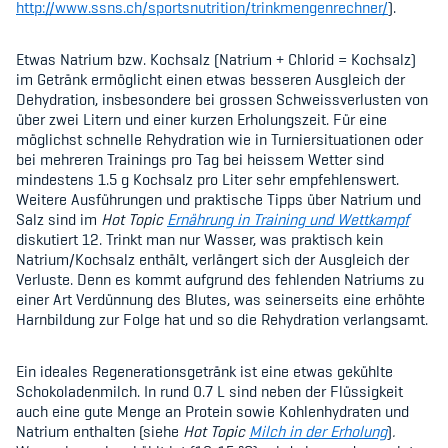
http://www.ssns.ch/sportsnutrition/trinkmengenrechner/
).
Etwas Natrium bzw. Kochsalz (Natrium + Chlorid = Kochsalz)
im Getränk ermöglicht einen etwas besseren Ausgleich der
Dehydration, insbesondere bei grossen Schweissverlusten von
über zwei Litern und einer kurzen Erholungszeit. Für eine
möglichst schnelle Rehydration wie in Turniersituationen oder
bei mehreren Trainings pro Tag bei heissem Wetter sind
mindestens 1.5 g Kochsalz pro Liter sehr empfehlenswert.
Weitere Ausführungen und praktische Tipps über Natrium und
Salz sind im
Hot Topic
Ern
ä
hrung in Training und Wettkampf
diskutiert 12. Trinkt man nur Wasser, was praktisch kein
Natrium/Kochsalz enthält, verlängert sich der Ausgleich der
Verluste. Denn es kommt aufgrund des fehlenden Natriums zu
einer Art Verdünnung des Blutes, was seinerseits eine erhöhte
Harnbildung zur Folge hat und so die Rehydration verlangsamt.
Ein ideales Regenerationsgetränk ist eine etwas gekühlte
Schokoladenmilch. In rund 0.7 L sind neben der Flüssigkeit
auch eine gute Menge an Protein sowie Kohlenhydraten und
Natrium enthalten (
siehe
Hot Topic
Milch in der Erholung
)
.