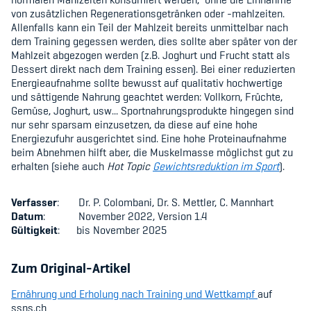
von zusätzlichen Regenerationsgetränken oder -mahlzeiten.
Allenfalls kann ein Teil der Mahlzeit bereits unmittelbar nach
dem Training gegessen werden, dies sollte aber später von der
Mahlzeit abgezogen werden (z.B. Joghurt und Frucht statt als
Dessert direkt nach dem Training essen). Bei einer reduzierten
Energieaufnahme sollte bewusst auf qualitativ hochwertige
und sättigende Nahrung geachtet werden: Vollkorn, Früchte,
Gemüse, Joghurt, usw... Sportnahrungsprodukte hingegen sind
nur sehr sparsam einzusetzen, da diese auf eine hohe
Energiezufuhr ausgerichtet sind. Eine hohe Proteinaufnahme
beim Abnehmen hilft aber, die Muskelmasse möglichst gut zu
erhalten (siehe auch
Hot Topic
Gewichtsreduktion im Sport
).
Verfasser
: Dr. P. Colombani, Dr. S. Mettler, C. Mannhart
Datum
: November 2022, Version 1.4
Gültigkeit
: bis November 2025
Zum Original-Artikel
Ernährung und Erholung nach Training und Wettkampf
auf
ssns.ch