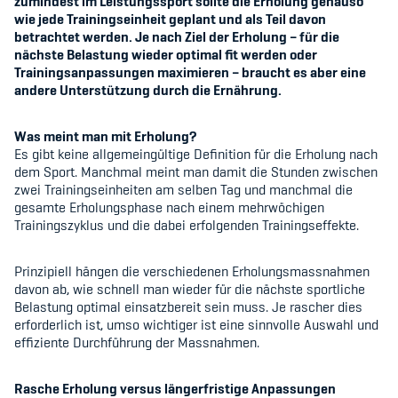
zumindest im Leistungssport sollte die Erholung genauso
Kinderbetreuung
wie jede Trainingseinheit geplant und als Teil davon
betrachtet werden. Je nach Ziel der Erholung – für die
Krankenversicherung
nächste Belastung wieder optimal fit werden oder
Trainingsanpassungen maximieren – braucht es aber eine
andere Unterstützung durch die Ernährung.
Schwangerschaft & Sport
Spitzensport & Studium
Was meint man mit Erholung?
Es gibt keine allgemeingültige Definition für die Erholung nach
dem Sport. Manchmal meint man damit die Stunden zwischen
zwei Trainingseinheiten am selben Tag und manchmal die
gesamte Erholungsphase nach einem mehrwöchigen
Trainingszyklus und die dabei erfolgenden Trainingseffekte.
Organisation
Prinzipiell hängen die verschiedenen Erholungsmassnahmen
Team
davon ab, wie schnell man wieder für die nächste sportliche
Belastung optimal einsatzbereit sein muss. Je rascher dies
erforderlich ist, umso wichtiger ist eine sinnvolle Auswahl und
Offene Stellen
effiziente Durchführung der Massnahmen.
Mitgliedervereine
Rasche Erholung versus längerfristige Anpassungen