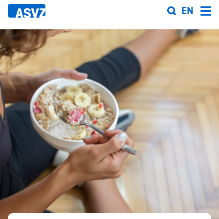
Direkt
EN
zum
Inhalt
Sportfahrplan
Sportarten
Sportanlagen
Events
ASVZ@home