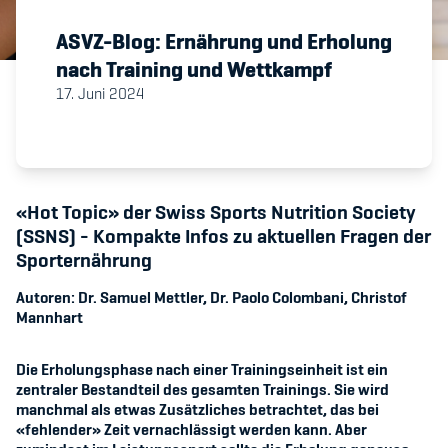
ASVZ-Blog: Ernährung und Erholung
Member's Manual / FAQ
nach Training und Wettkampf
17. Juni 2024
Fairplay
Teilnahmeberechtigung
«Hot Topic» der Swiss Sports Nutrition Society
(SSNS) - Kompakte Infos zu aktuellen Fragen der
Sporternährung
Academy
Autoren: Dr. Samuel Mettler, Dr. Paolo Colombani, Christof
Mannhart
Blog
Die Erholungsphase nach einer Trainingseinheit ist ein
Diversität & Inklusion
zentraler Bestandteil des gesamten Trainings. Sie wird
manchmal als etwas Zusätzliches betrachtet, das bei
Infomails
«
fehlender
»
Zeit vernachlässigt werden kann. Aber