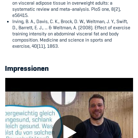
on visceral adipose tissue in overweight adults: a
systematic review and meta-analysis.
PloS one,
8(2),
e56415.
Irving, B. A., Davis, C. K., Brock, D. W., Weltman, J. Y., Swift,
D., Barrett, E. J., ... & Weltman, A. (2008). Effect of exercise
training intensity on abdominal visceral fat and body
composition.
Medicine and science in sports and
exercise,
40(11), 1863.
Impressionen