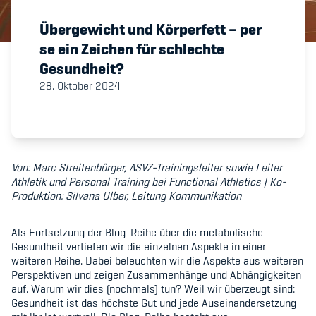
Übergewicht und Körperfett – per
Member's Manual / FAQ
se ein Zeichen für schlechte
Gesundheit?
Fairplay
28. Oktober 2024
Teilnahmeberechtigung
Von: Marc Streitenbürger, ASVZ-Trainingsleiter sowie Leiter
Athletik und Personal Training bei Functional Athletics | Ko-
Produktion: Silvana Ulber, Leitung Kommunikation
Academy
Als Fortsetzung der Blog-Reihe über die metabolische
Blog
Gesundheit vertiefen wir die einzelnen Aspekte in einer
weiteren Reihe. Dabei beleuchten wir die Aspekte aus weiteren
Diversität & Inklusion
Perspektiven und zeigen Zusammenhänge und Abhängigkeiten
auf. Warum wir dies (nochmals) tun? Weil wir überzeugt sind:
Infomails
Gesundheit ist das höchste Gut und jede Auseinandersetzung