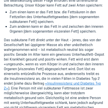
Die Beantwortung dieser Frage erfordert eine differenzierte
Betrachtung. Unser Körper kann Fett auf zwei Arten speichern:
Zum einen kann er das Fett bzw. die Fettsäuren in den
Fettzellen des Unterhautfettgewebes (dem sogenannten
subkutanen Fett) speichern.
Zum anderen kann er das Fett in und zwischen den inneren
Organen (dem sogenannten viszeralen Fett) speichern.
Das subkutane Fett direkt unter der Haut – jenes, das von der
Gesellschaft bei üppigerer Masse als eher unästhetisch
wahrgenommen wird – ist metabolisch neutral bis sogar
positiv. Gerade im Alter kann ein gewisses Unterhautfett-Depot
bei Krankheit gesund und positiv wirken. Fett wird erst dann
«ungesund», wenn es vom Körper in und zwischen den inneren
Organen (viszerales Fett) abgespeichert wird. Dort löst es
einerseits entzündliche Prozesse aus, andererseits treibt es
die Insulinresistenz an, die in vielen Fällen in Diabetes Typ 2
endet (siehe dazu Beitrag
«Insulinresistenz und Diabetes Typ
2»
). Eine Person mit viel subkutaner Fettmasse ist zwar
möglicherweise übergewichtig, kann aber trotzdem
metabolisch gesund sein. Gleichzeitig ist eine andere Person
mit wenig Unterhautfettgewebe schlank, kann jedoch aufgrund
von nicht sichtbarem viszeralem Fett am metabolischen