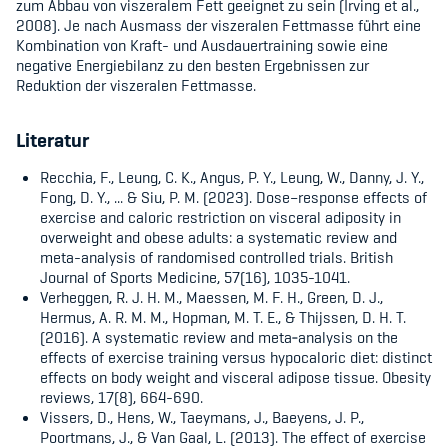
zum Abbau von viszeralem Fett geeignet zu sein (Irving et al.,
2008). Je nach Ausmass der viszeralen Fettmasse führt eine
Kombination von Kraft- und Ausdauertraining sowie eine
negative Energiebilanz zu den besten Ergebnissen zur
Reduktion der viszeralen Fettmasse.
Literatur
Recchia, F., Leung, C. K., Angus, P. Y., Leung, W., Danny, J. Y.,
Fong, D. Y., ... & Siu, P. M. (2023).
Dose–response effects of
exercise and caloric restriction on visceral adiposity in
overweight and obese adults: a systematic review and
meta-analysis of randomised controlled trials.
British
Journal of Sports Medicine,
57(16), 1035-1041.
Verheggen, R. J. H. M., Maessen, M. F. H., Green, D. J.,
Hermus, A. R. M. M., Hopman, M. T. E., & Thijssen, D. H. T.
(2016).
A systematic review and meta‐analysis on the
effects of exercise training versus hypocaloric diet: distinct
effects on body weight and visceral adipose tissue.
Obesity
reviews,
17(8), 664-690.
Vissers, D., Hens, W., Taeymans, J., Baeyens, J. P.,
Poortmans, J., & Van Gaal, L. (2013). The effect of exercise