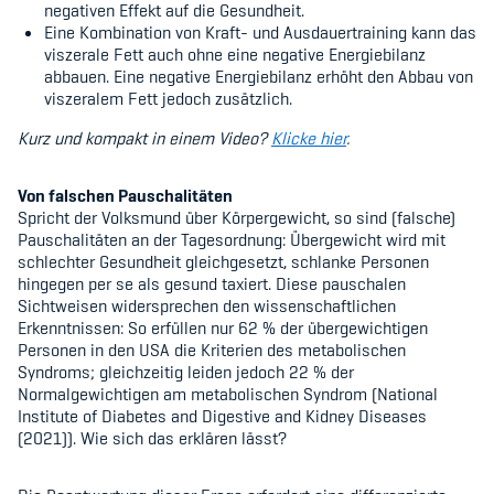
Sponsoren und Partner
negativen Effekt auf die Gesundheit.
Eine Kombination von Kraft- und Ausdauertraining kann das
viszerale Fett auch ohne eine negative Energiebilanz
Netzwerk
abbauen. Eine negative Energiebilanz erhöht den Abbau von
viszeralem Fett jedoch zusätzlich.
Kurz und kompakt in einem Video?
Klicke hier
.
Von falschen Pauschalitäten
Spricht der Volksmund über Körpergewicht, so sind (falsche)
Pauschalitäten an der Tagesordnung: Übergewicht wird mit
schlechter Gesundheit gleichgesetzt, schlanke Personen
hingegen per se als gesund taxiert. Diese pauschalen
Sichtweisen widersprechen den wissenschaftlichen
Erkenntnissen: So erfüllen nur 62 % der übergewichtigen
Personen in den USA die Kriterien des metabolischen
Syndroms; gleichzeitig leiden jedoch 22 % der
Normalgewichtigen am metabolischen Syndrom (National
Institute of Diabetes and Digestive and Kidney Diseases
(2021)). Wie sich das erklären lässt?