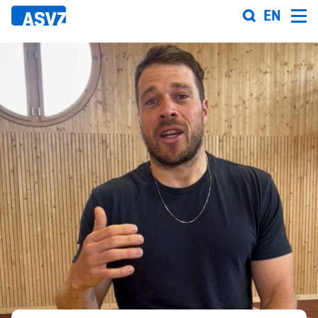
Direkt
EN
zum
Inhalt
Sportfahrplan
Sportarten
Sportanlagen
Events
ASVZ@home