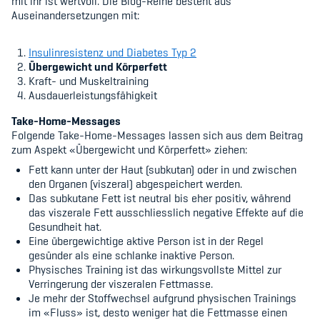
mit ihr ist wertvoll. Die Blog-Reihe besteht aus
Kinderbetreuung
Auseinandersetzungen mit:
Krankenversicherung
Insulinresistenz und Diabetes Typ 2
Übergewicht und Körperfett
Schwangerschaft & Sport
Kraft- und Muskeltraining
Ausdauerleistungsfähigkeit
Spitzensport & Studium
Take-Home-Messages
Folgende Take-Home-Messages lassen sich aus dem Beitrag
zum Aspekt «Übergewicht und Körperfett» ziehen:
Fett kann unter der Haut (subkutan) oder in und zwischen
den Organen (viszeral) abgespeichert werden.
Das subkutane Fett ist neutral bis eher positiv, während
Organisation
das viszerale Fett ausschliesslich negative Effekte auf die
Gesundheit hat.
Team
Eine übergewichtige aktive Person ist in der Regel
gesünder als eine schlanke inaktive Person.
Offene Stellen
Physisches Training ist das wirkungsvollste Mittel zur
Verringerung der viszeralen Fettmasse.
Mitgliedervereine
Je mehr der Stoffwechsel aufgrund physischen Trainings
im «Fluss» ist, desto weniger hat die Fettmasse einen