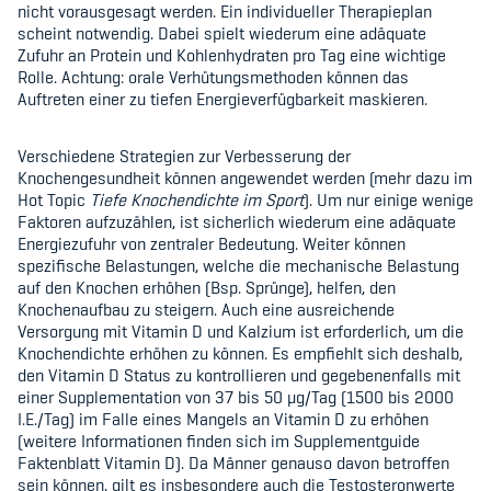
nicht vorausgesagt werden. Ein individueller Therapieplan
scheint notwendig. Dabei spielt wiederum eine adäquate
Zufuhr an Protein und Kohlenhydraten pro Tag eine wichtige
Rolle. Achtung: orale Verhütungsmethoden können das
Auftreten einer zu tiefen Energieverfügbarkeit maskieren.
Verschiedene Strategien zur Verbesserung der
Knochengesundheit können angewendet werden (mehr dazu im
Hot Topic
Tiefe Knochendichte im Sport
). Um nur einige wenige
Faktoren aufzuzählen, ist sicherlich wiederum eine adäquate
Energiezufuhr von zentraler Bedeutung. Weiter können
spezifische Belastungen, welche die mechanische Belastung
auf den Knochen erhöhen (Bsp. Sprünge), helfen, den
Knochenaufbau zu steigern. Auch eine ausreichende
Versorgung mit Vitamin D und Kalzium ist erforderlich, um die
Knochendichte erhöhen zu können. Es empfiehlt sich deshalb,
den Vitamin D Status zu kontrollieren und gegebenenfalls mit
einer Supplementation von 37 bis 50
µ
g/Tag (1500 bis 2000
I.E./Tag) im Falle eines Mangels an Vitamin D zu erhöhen
(weitere Informationen finden sich im Supplementguide
Faktenblatt Vitamin D). Da Männer genauso davon betroffen
sein können, gilt es insbesondere auch die Testosteronwerte