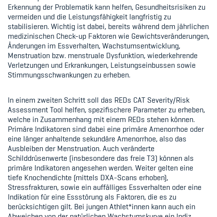
Erkennung der Problematik kann helfen, Gesundheitsrisiken zu
vermeiden und die Leistungsfähigkeit langfristig zu
stabilisieren. Wichtig ist dabei, bereits während dem jährlichen
medizinischen Check-up Faktoren wie Gewichtsveränderungen,
Änderungen im Essverhalten, Wachstumsentwicklung,
Menstruation bzw. menstruale Dysfunktion, wiederkehrende
Verletzungen und Erkrankungen, Leistungseinbussen sowie
Stimmungsschwankungen zu erheben.
In einem zweiten Schritt soll das REDs CAT Severity/Risk
Assessment Tool helfen, spezifischere Parameter zu erheben,
welche in Zusammenhang mit einem REDs stehen können.
Primäre Indikatoren sind dabei eine primäre Amenorrhoe oder
eine länger anhaltende sekundäre Amenorrhoe, also das
Ausbleiben der Menstruation. Auch veränderte
Schilddrüsenwerte (insbesondere das freie T3) können als
primäre Indikatoren angesehen werden. Weiter gelten eine
tiefe Knochendichte (mittels DXA-Scans erhoben),
Stressfrakturen, sowie ein auffälliges Essverhalten oder eine
Indikation für eine Essstörung als Faktoren, die es zu
berücksichtigen gilt. Bei jungen Athlet*innen kann auch ein
Abweichen von der natürlichen Wachstumskurve ein Indiz