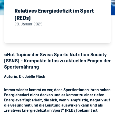
Relatives Energiedefizit im Sport
Member's Manual / FAQ
(REDs)
28. Januar 2025
Fairplay
Teilnahmeberechtigung
«Hot Topic» der Swiss Sports Nutrition Society
(SSNS) - Kompakte Infos zu aktuellen Fragen der
Sporternährung
Academy
Autorin:
Dr. Joëlle Flück
Blog
Immer wieder kommt es vor, dass Sportler:innen ihren hohen
Energiebedarf nicht decken und es kommt zu einer tiefen
Diversität & Inklusion
Energieverfügbarkeit, die sich, wenn langfristig, negativ auf
die Gesundheit und die Leistung auswirken kann und als
Infomails
„relatives Energiedefizit im Sport“ (REDs) bekannt ist.