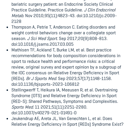
bariatric surgery patient: an Endocrine Society Clinical
Practice Guideline. Practice Guideline.
J Clin Endocrinol
Metab
. Nov 2010;95(11):4823-43. doi:10.1210/jc.2009-
2128
Thompson A, Petrie T, Anderson C. Eating disorders and
weight control behaviors change over a collegiate sport
season.
J Sci Med Sport
. Sep 2017;20(9):808-813.
doi:10.1016/j.jsams.2017.03.005
Mathisen TF, Ackland T, Burke LM, et al. Best practice
recommendations for body composition considerations in
sport to reduce health and performance risks: a critical
review, original survey and expert opinion by a subgroup of
the IOC consensus on Relative Energy Deficiency in Sport
(REDs).
Br J Sports Med
. Sep 2023;57(17):1148-1158.
doi:10.1136/bjsports-2023-106812
Stellingwerff T, Heikura IA, Meeusen R, et al. Overtraining
Syndrome (OTS) and Relative Energy Deficiency in Sport
(RED-S): Shared Pathways, Symptoms and Complexities.
Sports Med
. 11 2021;51(11):2251-2280.
doi:10.1007/s40279-021-01491-0
Jeukendrup AE, Areta JL, Van Genechten L, et al. Does
Relative Energy Deficiency in Sport (REDs) Syndrome Exist?