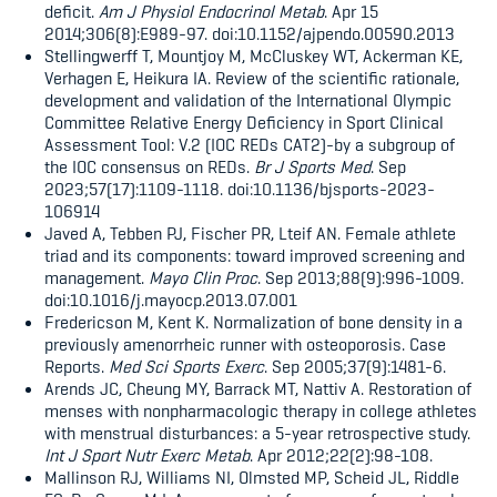
deficit.
Am J Physiol Endocrinol Metab
. Apr 15
2014;306(8):E989-97. doi:10.1152/ajpendo.00590.2013
Stellingwerff T, Mountjoy M, McCluskey WT, Ackerman KE,
Verhagen E, Heikura IA. Review of the scientific rationale,
development and validation of the International Olympic
Committee Relative Energy Deficiency in Sport Clinical
Assessment Tool: V.2 (IOC REDs CAT2)-by a subgroup of
the IOC consensus on REDs.
Br J Sports Med
. Sep
2023;57(17):1109-1118. doi:10.1136/bjsports-2023-
106914
Javed A, Tebben PJ, Fischer PR, Lteif AN. Female athlete
triad and its components: toward improved screening and
management.
Mayo Clin Proc
. Sep 2013;88(9):996-1009.
doi:10.1016/j.mayocp.2013.07.001
Fredericson M, Kent K. Normalization of bone density in a
previously amenorrheic runner with osteoporosis. Case
Reports.
Med Sci Sports Exerc
. Sep 2005;37(9):1481-6.
Arends JC, Cheung MY, Barrack MT, Nattiv A. Restoration of
menses with nonpharmacologic therapy in college athletes
with menstrual disturbances: a 5-year retrospective study.
Int J Sport Nutr Exerc Metab
. Apr 2012;22(2):98-108.
Mallinson RJ, Williams NI, Olmsted MP, Scheid JL, Riddle