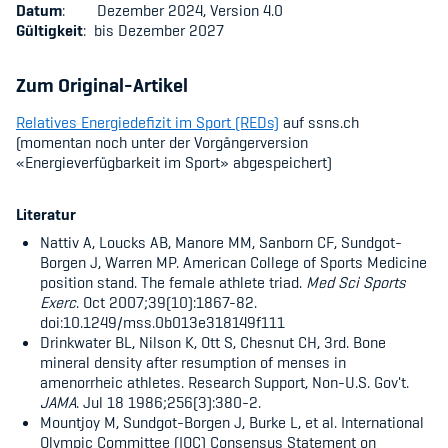
Datum
: Dezember 2024, Version 4.0
Gültigkeit
: bis Dezember 2027
Zum Original-Artikel
Relatives Energiedefizit im Sport (REDs)
auf ssns.ch
(momentan noch unter der Vorgängerversion
«
Energieverfügbarkeit im Sport
»
abgespeichert)
Literatur
Nattiv A, Loucks AB, Manore MM, Sanborn CF, Sundgot-
Borgen J, Warren MP.
American College of Sports Medicine
position stand. The female athlete triad.
Med Sci Sports
Exerc
. Oct 2007;39(10):1867-82.
doi:10.1249/mss.0b013e318149f111
Drinkwater BL, Nilson K, Ott S, Chesnut CH, 3rd. Bone
mineral density after resumption of menses in
amenorrheic athletes. Research Support, Non-U.S. Gov't.
JAMA
. Jul 18 1986;256(3):380-2.
Mountjoy M, Sundgot-Borgen J, Burke L, et al. International
Olympic Committee (IOC) Consensus Statement on