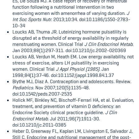
ES, De Souza MJ. A case report of recovery of menstrual
function following a nutritional intervention in two
exercising women with amenorrhea of varying duration.
J
Int Soc Sports Nutr
. 2013;10:34. doi:10.1186/1550-2783-
10-34
Loucks AB, Thuma JR. Luteinizing hormone pulsatility is
disrupted at a threshold of energy availability in regularly
menstruating women. Clinical Trial
J Clin Endocrinol Metab
.
Jan 2003;88(1):297-311. doi:10.1210/jc.2002-020369
Loucks AB, Verdun M, Heath EM. Low energy availability, not
stress of exercise, alters LH pulsatility in exercising
women. Clinical Trial
J Appl Physiol (1985)
. Jan
1998;84(1):37-46. doi:10.1152/jappl.1998.84.1.37
Blythe MJ, Diaz A. Contraception and adolescents. Review.
Pediatrics
. Nov 2007;120(5):1135-48.
doi:10.1542/peds.2007-2535
Holick MF, Binkley NC, Bischoff-Ferrari HA, et al. Evaluation,
treatment, and prevention of vitamin D deficiency: an
Endocrine Society clinical practice guideline.
J Clin
Endocrinol Metab
. Jul 2011;96(7):1911-30.
doi:10.1210/jc.2011-0385
Heber D, Greenway FL, Kaplan LM, Livingston E, Salvador J,
Still C. Endocrine and nutritional management of the post-