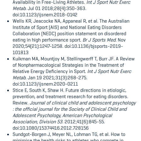
Availability in Free-Living Athletes.
Int J Sport Nutr Exerc
Metab
. Jul 01 2018;28(4):350-363.
doi:10.1123/ijsnem.2018-0142
Wells KR, Jeacocke NA, Appaneal R, et al. The Australian
Institute of Sport (AIS) and National Eating Disorders
Collaboration (NEDC) position statement on disordered
eating in high performance sport.
Br J Sports Med
. Nov
2020;54(21):1247-1258. doi:10.1136/bjsports-2019-
101813
Kuikman MA, Mountjoy M, Stellingwerff T, Burr JF. A Review
of Nonpharmacological Strategies in the Treatment of
Relative Energy Deficiency in Sport.
Int J Sport Nutr Exerc
Metab
. Jan 19 2021;31(3):268-275.
doi:10.1123/ijsnem.2020-0211
Stice E, South K, Shaw H. Future directions in etiologic,
prevention, and treatment research for eating disorders.
Review.
Journal of clinical child and adolescent psychology
: the official journal for the Society of Clinical Child and
Adolescent Psychology, American Psychological
Association, Division 53
. 2012;41(6):845-55.
doi:10.1080/15374416.2012.728156
Sundgot-Borgen J, Meyer NL, Lohman TG, et al. How to
minimise the health risks to athletes who compete in