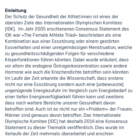
Kinderbetreuung
Einleitung
Der Schutz der Gesundheit der Athlet:innen ist eines der
Krankenversicherung
obersten Ziele des Internationalen Olympischen Komitees
(IOK).
Im Jahr 2005 erschienenen Consensus Statement des
Schwangerschaft & Sport
IOK war «The Female Athlete Triad» beschrieben als eine
Kombination aus einer Essstörung oder einem gestörten
Spitzensport & Studium
Essverhalten und einer unregelmässigen Menstruation, welche
zu gesundheitsschädigenden Folgen für verschiedene
Körperfunktionen führen könnten. Dabei wurde erläutert, dass
vor allem die endogene Östrogenkonzentration sowie andere
Hormone wie auch die Knochendichte betroffen sein könnten.
Im Laufe der Zeit erkannte die Wissenschaft, dass erstens
nicht nur eine Essstörung sondern auch eine (unbewusste)
Organisation
ungenügende Energiezufuhr im Vergleich zum Energiebedarf zu
einer tiefen Energieverfügbarkeit führen kann und zweitens
Team
dass noch weitere Bereiche unserer Gesundheit davon
betroffen sind. Auch ist es nicht nur ein «Problem» der Frauen,
Offene Stellen
Männer sind genauso davon betroffen. Das Internationale
Olympische Komitee (IOC) hat deshalb 2014 eine Konsensus
Mitgliedervereine
Statement zu dieser Thematik veröffentlich. Dies wurde im
Verlaufe der Zeit mehrmals überarbeitet und erschien