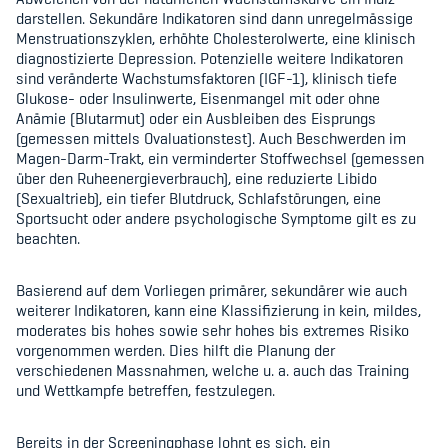
darstellen. Sekundäre Indikatoren sind dann unregelmässige
Menstruationszyklen, erhöhte Cholesterolwerte, eine klinisch
diagnostizierte Depression. Potenzielle weitere Indikatoren
sind veränderte Wachstumsfaktoren (IGF-1), klinisch tiefe
Glukose- oder Insulinwerte, Eisenmangel mit oder ohne
Anämie (Blutarmut) oder ein Ausbleiben des Eisprungs
(gemessen mittels Ovaluationstest). Auch Beschwerden im
Magen-Darm-Trakt, ein verminderter Stoffwechsel (gemessen
über den Ruheenergieverbrauch), eine reduzierte Libido
(Sexualtrieb), ein tiefer Blutdruck, Schlafstörungen, eine
Sportsucht oder andere psychologische Symptome gilt es zu
beachten.
Basierend auf dem Vorliegen primärer, sekundärer wie auch
weiterer Indikatoren, kann eine Klassifizierung in kein, mildes,
moderates bis hohes sowie sehr hohes bis extremes Risiko
vorgenommen werden. Dies hilft die Planung der
verschiedenen Massnahmen, welche u. a. auch das Training
und Wettkampfe betreffen, festzulegen.
Bereits in der Screeningphase lohnt es sich, ein