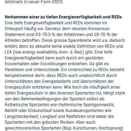
letztmals in neuer Form 2023.
Sponsoren und Partner
Netzwerk
Vorkommen einer zu tiefen Energieverfügbarkeit und REDs
Eine tiefe Energieverfügbarkeit und REDs kommen im
Elitesport häufig vor. Gemäss dem neusten Konsensus
Statement sind 23-79.5 % der Athetinnen und 19-70 % der
Athleten betroffen. Diese grosse Spannbreite wird u.a. dadurch
erklärt, dass es aktuelle keine exakte Definition von REDs und
LEA (low energy availability, Anm. d. Red.) gibt. Eine tiefe
Energieverfügbarkeit kann auch durch ein gestörtes
Essverhalten oder Essstörungen entstehen. Da gibt es
Parallelen und Unterschiede. Ein Unterschied zu REDs besteht
beispielsweise darin, dass REDs auch unabsichtlich durch
Unterschätzen des Energiebedarfs und überschätzen der
Energiezufuhr entstehen kann. Wie hoch die Häufigkeit einer
tiefen Energiezufuhr in den diversen Sportarten ist, hängt stark
von den Rahmenbedingungen der Sportart selbst ab.
Ästhetische Sportarten wie rhythmische Sportgymnastik,
Ballett oder Eiskunstlauf sowie Ausdauersportarten wie
Langstreckenlauf, Langlauf und Radfahren sind dabei die
Sportarten mit den grössten Risiken. Aber auch
gewichtssensitive Sportarten (Bsp. Kunstturnen, Hochsprung)