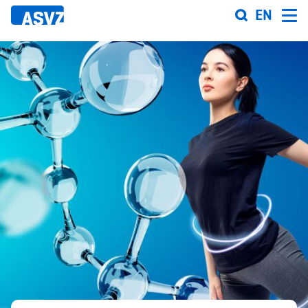
Direkt
EN
zum
Inhalt
Sportfahrplan
Sportarten
Sportanlagen
Events
ASVZ@home