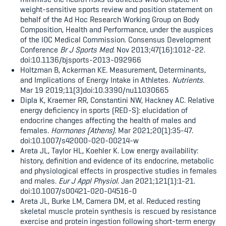
weight-sensitive sports review and position statement on
behalf of the Ad Hoc Research Working Group on Body
Composition, Health and Performance, under the auspices
of the IOC Medical Commission. Consensus Development
Conference
Br J Sports Med
. Nov 2013;47(16):1012-22.
doi:10.1136/bjsports-2013-092966
Holtzman B, Ackerman KE. Measurement, Determinants,
and Implications of Energy Intake in Athletes.
Nutrients
.
Mar 19 2019;11(3)doi:10.3390/nu11030665
Dipla K, Kraemer RR, Constantini NW, Hackney AC. Relative
energy deficiency in sports (RED-S): elucidation of
endocrine changes affecting the health of males and
females.
Hormones (Athens)
. Mar 2021;20(1):35-47.
doi:10.1007/s42000-020-00214-w
Areta JL, Taylor HL, Koehler K. Low energy availability:
history, definition and evidence of its endocrine, metabolic
and physiological effects in prospective studies in females
and males.
Eur J Appl Physiol
. Jan 2021;121(1):1-21.
doi:10.1007/s00421-020-04516-0
Areta JL, Burke LM, Camera DM, et al. Reduced resting
skeletal muscle protein synthesis is rescued by resistance
exercise and protein ingestion following short-term energy