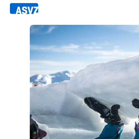
Direkt
zum
Inhalt
Sportfahrplan
Member
Fairpla
Sportarten
Teilna
Sportanlagen
Events
ASVZ@home