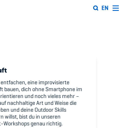
EN
Organisation
Team
ion
Offene Stellen
aft
Mitgliedervereine
 entfachen, eine improvisierte
ft bauen, dich ohne Smartphone im
Sponsoren und Partner
rientieren und noch vieles mehr –
uf nachhaltige Art und Weise die
ung
Netzwerk
eben und deine Outdoor Skills
 Sport
 willst, bist du in unseren
t-Workshops genau richtig.