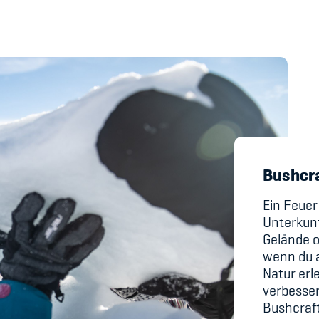
's Manual / FAQ
Academy
y
Blog
hmeberechtigung
Diversität & Inklus
Bushcr
Infomails
Ein Feuer
Unterkun
Kinderbetreuung
Gelände o
wenn du a
Krankenversicher
Natur erl
Schwangerschaft &
verbessern
Bushcraf