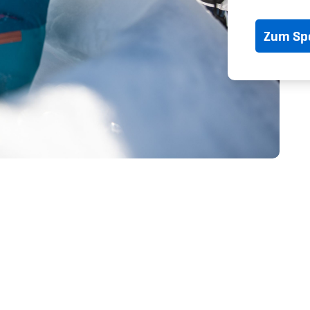
Spitzensport & St
Zum Spo