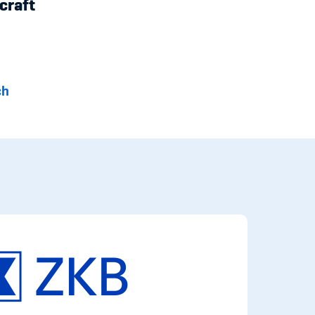
craft
ch