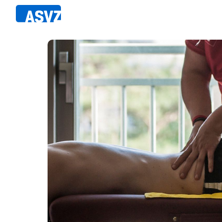
Direkt
zum
Inhalt
Sportfahrplan
Member
Fairpla
Sportarten
Teilna
Sportanlagen
Events
ASVZ@home