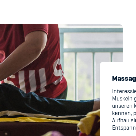
's Manual / FAQ
Academy
y
Blog
hmeberechtigung
Diversität & Inklus
Massag
Infomails
Interessi
Kinderbetreuung
Muskeln 
unseren 
Krankenversicher
kennen, p
Aufbau ei
Schwangerschaft &
Entspan