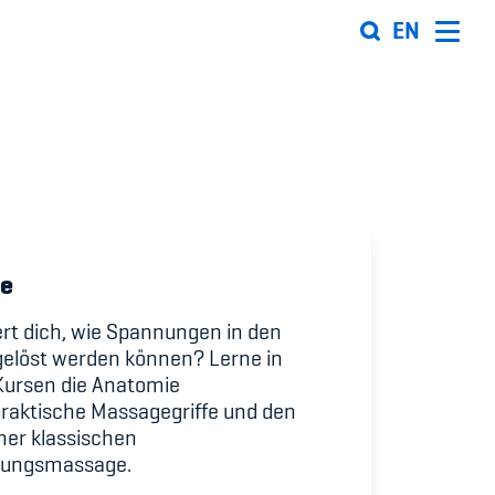
EN
Organisation
Team
ion
Offene Stellen
e
Mitgliedervereine
ert dich, wie Spannungen in den
Sponsoren und Partner
gelöst werden können? Lerne in
Kursen die Anatomie
ung
Netzwerk
raktische Massagegriffe und den
ner klassischen
 Sport
nungsmassage.