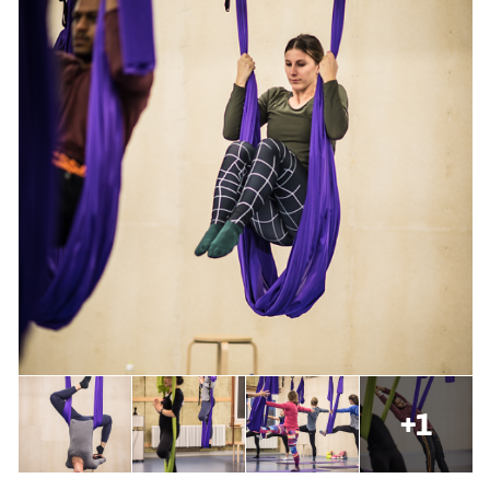
Kinderbetreuung
Krankenversicherung
Schwangerschaft & Sport
Spitzensport & Studium
Organisation
Team
Offene Stellen
+1
Mitgliedervereine