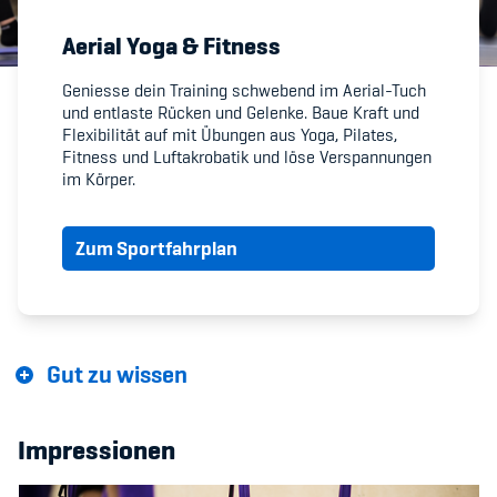
Aerial Yoga & Fitness
Member's Manual / FAQ
Geniesse dein Training schwebend im Aerial-Tuch
und entlaste Rücken und Gelenke. Baue Kraft und
Fairplay
Flexibilität auf mit Übungen aus Yoga, Pilates,
Fitness und Luftakrobatik und löse Verspannungen
Teilnahmeberechtigung
im Körper.
Zum Sportfahrplan
Academy
Blog
Gut zu wissen
Diversität & Inklusion
Impressionen
Infomails