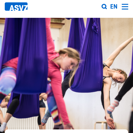
Direkt
EN
zum
Inhalt
Sportfahrplan
Sportarten
Sportanlagen
Events
ASVZ@home