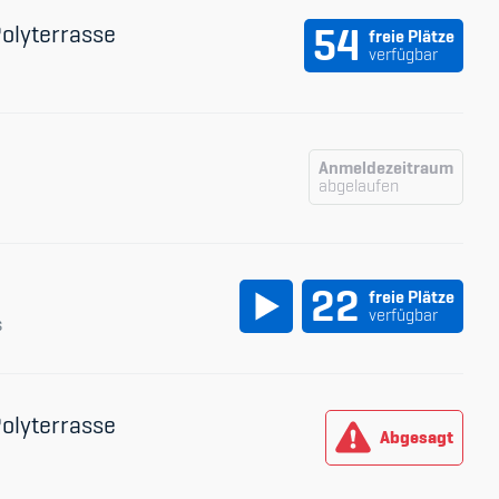
Polyterrasse
54
freie Plätze
verfügbar
Anmeldezeitraum
abgelaufen
22
freie Plätze
verfügbar
s
Polyterrasse
Abgesagt