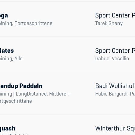
oga
Sport Center 
aining, Fortgeschrittene
Tarek Ghany
lates
Sport Center 
aining, Alle
Gabriel Vecellio
tandup Paddeln
Badi Wollisho
aining | LongDistance, Mittlere +
Fabio Bargardi, P
rtgeschrittene
quash
Winterthur Sq