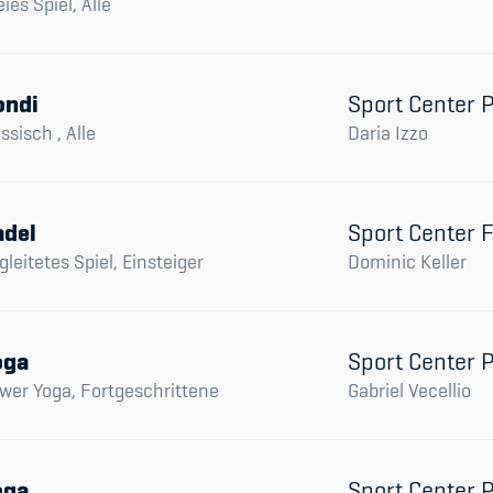
eies Spiel, Alle
ondi
Sport Center 
assisch , Alle
Daria Izzo
adel
Sport Center 
gleitetes Spiel, Einsteiger
Dominic Keller
oga
Sport Center 
wer Yoga, Fortgeschrittene
Gabriel Vecellio
oga
Sport Center 