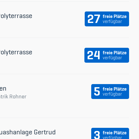
Polyterrasse
27
freie Plätze
verfügbar
Polyterrasse
24
freie Plätze
verfügbar
fen
5
freie Plätze
verfügbar
atrik Rohner
uashanlage Gertrud
3
freie Plätze
verfügbar