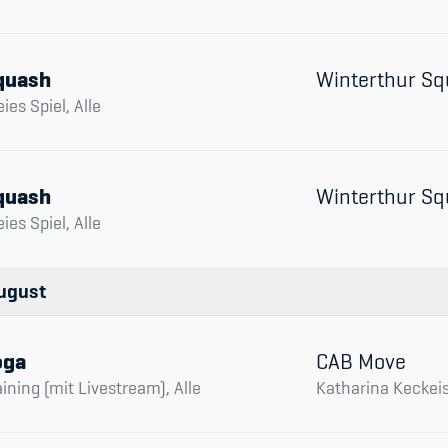
quash
Winterthur Sq
eies Spiel, Alle
quash
Winterthur Sq
eies Spiel, Alle
ugust
oga
CAB Move
aining (mit Livestream), Alle
Katharina Keckei