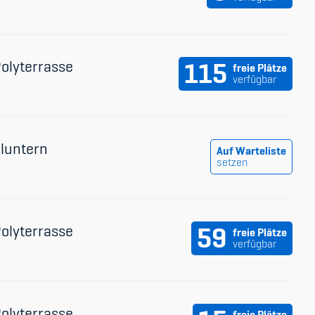
Polyterrasse
115
freie Plätze
verfügbar
Fluntern
Auf Warteliste
setzen
Polyterrasse
59
freie Plätze
verfügbar
Polyterrasse
freie Plätze