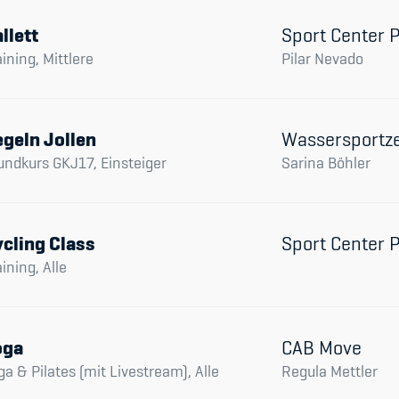
Spitzensport & St
llett
Sport Center 
aining, Mittlere
Pilar Nevado
geln Jollen
Wassersportz
undkurs GKJ17, Einsteiger
Sarina Böhler
cling Class
Sport Center 
aining, Alle
oga
CAB Move
ga & Pilates (mit Livestream), Alle
Regula Mettler