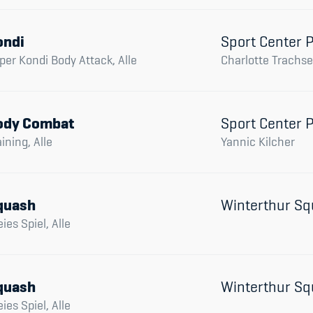
ondi
Sport Center 
per Kondi Body Attack, Alle
Charlotte Trachse
ody Combat
Sport Center 
aining, Alle
Yannic Kilcher
quash
Winterthur Sq
eies Spiel, Alle
quash
Winterthur Sq
eies Spiel, Alle