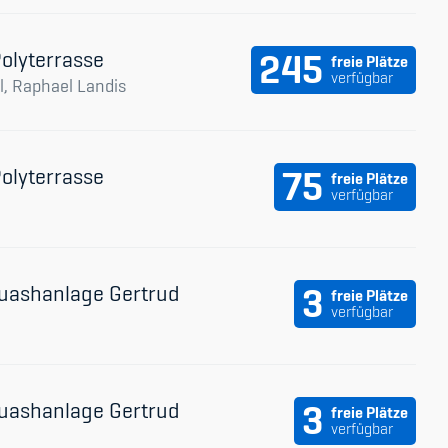
Polyterrasse
245
freie Plätze
verfügbar
l, Raphael Landis
Polyterrasse
75
freie Plätze
verfügbar
uashanlage Gertrud
3
freie Plätze
verfügbar
uashanlage Gertrud
3
freie Plätze
verfügbar