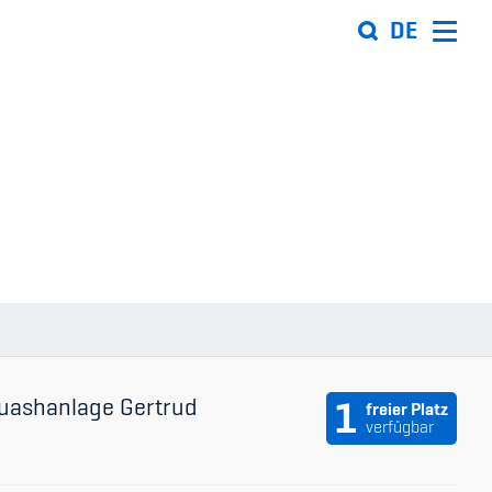
DE
Organisation
Team
ion
Offene Stellen
Mitgliedervereine
Sponsoren und Partner
ung
Netzwerk
uashanlage Gertrud
1
freier Platz
verfügbar
 Sport