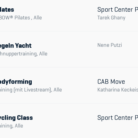
lates
Sport Center 
BOW® Pilates , Alle
Tarek Ghany
egeln Yacht
Nene Putzi
hnuppertraining, Alle
odyforming
CAB Move
aining (mit Livestream), Alle
Katharina Keckei
cling Class
Sport Center 
aining, Alle