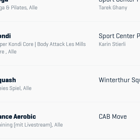
ga & Pilates, Alle
Tarek Ghany
ondi
Sport Center 
per Kondi Core | Body Attack Les Mills
Karin Stierli
e , Alle
quash
Winterthur Sq
eies Spiel, Alle
ance Aerobic
CAB Move
aining (mit Livestream), Alle