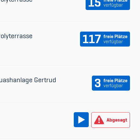
15
verfügbar
Polyterrasse
117
freie Plätze
verfügbar
uashanlage Gertrud
3
freie Plätze
verfügbar
Abgesagt