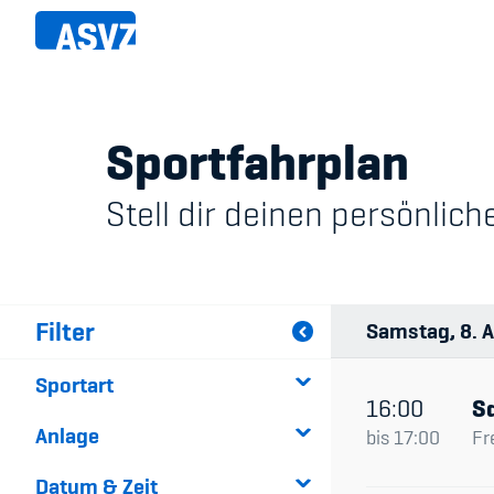
Skip
to
main
content
Sportfahrplan
Sportfahrplan
Member
Stell dir deinen persönli
Fairpla
Sportarten
Teilna
Sportanlagen
Filter
Samstag
8
A
Events
Sportart
ASVZ@home
16:00
S
Anlage
bis
17:00
Fr
Datum & Zeit