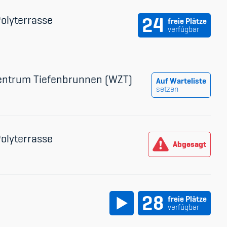
udium
Polyterrasse
24
freie Plätze
verfügbar
entrum Tiefenbrunnen (WZT)
Auf Warteliste
setzen
Polyterrasse
Abgesagt
28
freie Plätze
verfügbar