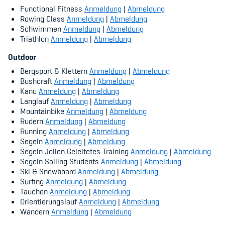
Kinderbetreuung
Functional Fitness
Anmeldung
|
Abmeldung
Rowing Class
Anmeldung
|
Abmeldung
Schwimmen
Anmeldung
|
Abmeldung
Krankenversicherung
Triathlon
Anmeldung
|
Abmeldung
Schwangerschaft & Sport
Outdoor
Bergsport & Klettern
Anmeldung
|
Abmeldung
Spitzensport & Studium
Bushcraft
Anmeldung
|
Abmeldung
Kanu
Anmeldung
|
Abmeldung
Langlauf
Anmeldung
|
Abmeldung
Mountainbike
Anmeldung
|
Abmeldung
Rudern
Anmeldung
|
Abmeldung
Running
Anmeldung
|
Abmeldung
Organisation
Segeln
Anmeldung
|
Abmeldung
Segeln Jollen Geleitetes Training
Anmeldung
|
Abmeldung
Segeln Sailing Students
Anmeldung
|
Abmeldung
Team
Ski & Snowboard
Anmeldung
|
Abmeldung
Surfing
Anmeldung
|
Abmeldung
Offene Stellen
Tauchen
Anmeldung
|
Abmeldung
Orientierungslauf
Anmeldung
|
Abmeldung
Mitgliedervereine
Wandern
Anmeldung
|
Abmeldung