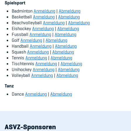
Sponsoren und Partner
Spielsport
Badminton
Anmeldung
|
Abmeldung
Netzwerk
Basketball
Anmeldung
|
Abmeldung
Beachvolleyball
Anmeldung
|
Abmeldung
Eishockey
Anmeldung
|
Abmeldung
Fussball
Anmeldung
|
Abmeldung
Golf
Anmeldung
|
Abmeldung
Handball
Anmeldung
|
Abmeldung
Squash
Anmeldung
|
Abmeldung
Tennis
Anmeldung
|
Abmeldung
Tischtennis
Anmeldung
|
Abmeldung
Unihockey
Anmeldung
|
Abmeldung
Volleyball
Anmeldung
|
Abmeldung
Tanz
Dance
Anmeldung
|
Abmeldung
ASVZ-Sponsoren