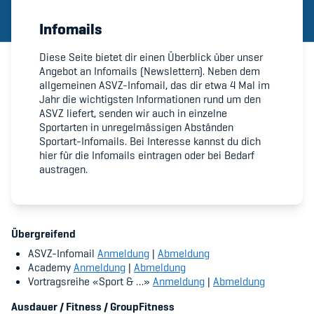
Infomails
Member's Manual / FAQ
Diese Seite bietet dir einen Überblick über unser
Angebot an Infomails (Newslettern). Neben dem
Fairplay
allgemeinen ASVZ-Infomail, das dir etwa 4 Mal im
Jahr die wichtigsten Informationen rund um den
Teilnahmeberechtigung
ASVZ liefert, senden wir auch in einzelne
Sportarten in unregelmässigen Abständen
Sportart-Infomails. Bei Interesse kannst du dich
hier für die Infomails eintragen oder bei Bedarf
austragen.
Academy
Blog
Übergreifend
ASVZ-Infomail
Anmeldung
|
Abmeldung
Diversität & Inklusion
Academy
Anmeldung
|
Abmeldung
Vortragsreihe «Sport & …»
Anmeldung
|
Abmeldung
Infomails
Ausdauer / Fitness / GroupFitness