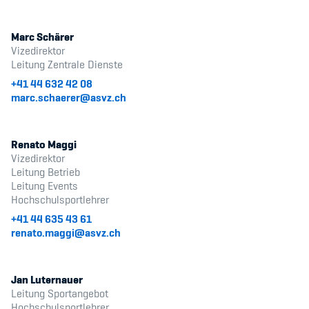
Kinderbetreuung
Marc Schärer
Krankenversicherung
Vizedirektor
Leitung Zentrale Dienste
Schwangerschaft & Sport
+41 44 632 42 08
marc.schaerer@asvz.ch
Spitzensport & Studium
Renato Maggi
Vizedirektor
Leitung Betrieb
Leitung Events
Organisation
Hochschulsportlehrer
+41 44 635 43 61
Team
renato.maggi@asvz.ch
Offene Stellen
Jan Luternauer
Mitgliedervereine
Leitung Sportangebot
Hochschulsportlehrer