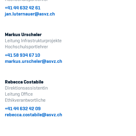
Sponsoren und Partner
+41 44 632 42 61
jan.luternauer@asvz.ch
Netzwerk
Markus Urscheler
Leitung Infrastrukturprojekte
Hochschulsportlehrer
+41 58 934 67 10
markus.urscheler@asvz.ch
Rebecca Costabile
Direktionsassistentin
Leitung Office
Ethikverantwortliche
+41 44 632 42 09
rebecca.costabile@asvz.ch