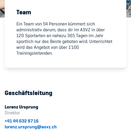
Team
Member's Manual / FAQ
Ein Team von 54 Personen kümmert sich
administrativ darum, dass dir im ASVZ in über
Fairplay
120 Sportarten an nahezu 365 Tagen im Jahr
sportlich nur das Beste geboten wird. Unterrichtet
Teilnahmeberechtigung
wird das Angebot von über 1'100
Trainingsleitenden.
Academy
Geschäftsleitung
Blog
Lorenz Ursprung
Diversität & Inklusion
Direktor
+41 44 632 87 16
Infomails
lorenz.ursprung@asvz.ch