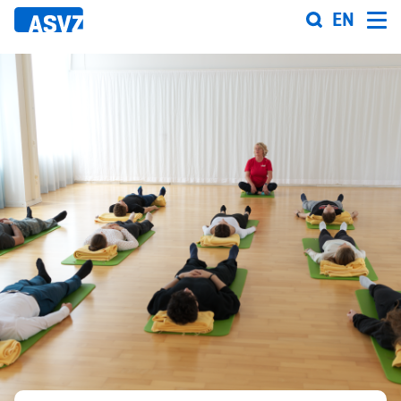
Direkt
EN
zum
Inhalt
Sportfahrplan
Sportarten
Sportanlagen
Events
ASVZ@home