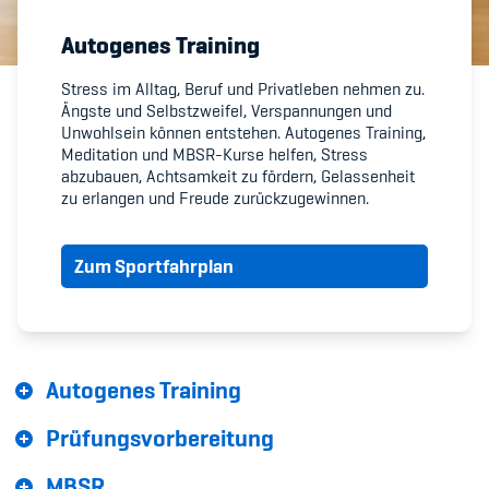
Autogenes Training
Member's Manual / FAQ
Stress im Alltag, Beruf und Privatleben nehmen zu.
Ängste und Selbstzweifel, Verspannungen und
Fairplay
Unwohlsein können entstehen. Autogenes Training,
Meditation und MBSR-Kurse helfen, Stress
Teilnahmeberechtigung
abzubauen, Achtsamkeit zu fördern, Gelassenheit
zu erlangen und Freude zurückzugewinnen.
Zum Sportfahrplan
Academy
Blog
Autogenes Training
Diversität & Inklusion
Prüfungsvorbereitung
Infomails
MBSR