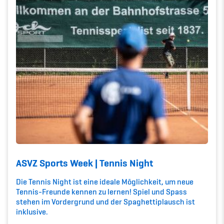
Kinderbetreuung
Krankenversicherung
Schwangerschaft & Sport
Spitzensport & Studium
Organisation
Team
ASVZ Sports Week | Tennis Night
Die Tennis Night ist eine ideale Möglichkeit, um neue
Offene Stellen
Tennis-Freunde kennen zu lernen! Spiel und Spass
stehen im Vordergrund und der Spaghettiplausch ist
Mitgliedervereine
inklusive.