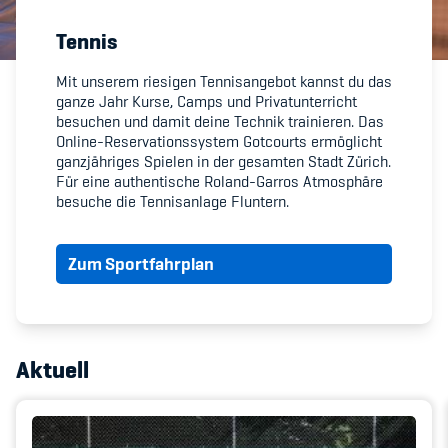
Tennis
Member's Manual / FAQ
Mit unserem riesigen Tennisangebot kannst du das
ganze Jahr Kurse, Camps und Privatunterricht
Fairplay
besuchen und damit deine Technik trainieren. Das
Online-Reservationssystem Gotcourts ermöglicht
Teilnahmeberechtigung
ganzjähriges Spielen in der gesamten Stadt Zürich.
Für eine authentische Roland-Garros Atmosphäre
besuche die Tennisanlage Fluntern.
Zum Sportfahrplan
Academy
Blog
Aktuell
Diversität & Inklusion
Infomails