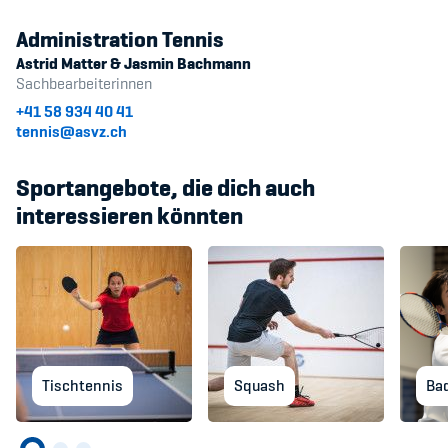
Administration Tennis
Astrid Matter & Jasmin Bachmann
Sachbearbeiterinnen
+41 58 934 40 41
tennis@asvz.ch
Sportangebote, die dich auch
interessieren könnten
Tischtennis
Squash
Ba