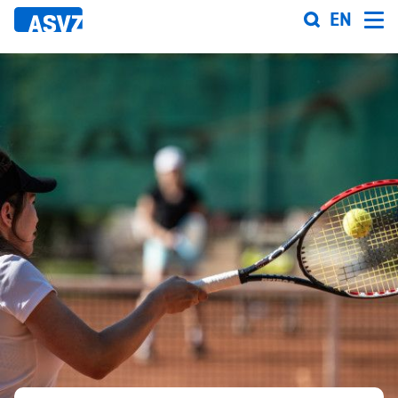
Direkt
EN
zum
Inhalt
Sportfahrplan
Sportarten
Sportanlagen
Events
ASVZ@home