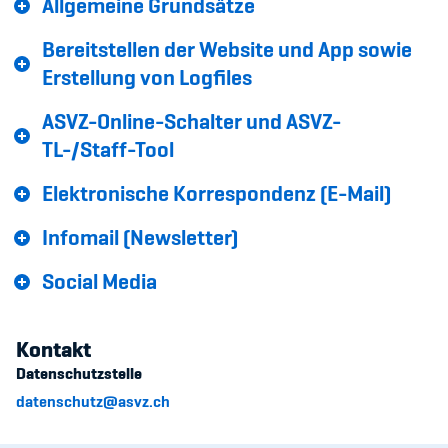
Allgemeine Grundsätze
Kinderbetreuung
Bereitstellen der Website und App sowie
Krankenversicherung
Erstellung von Logfiles
Schwangerschaft & Sport
ASVZ-Online-Schalter und ASVZ-
TL-/Staff-Tool
Spitzensport & Studium
Elektronische Korrespondenz (E-Mail)
Infomail (Newsletter)
Social Media
Organisation
Team
Kontakt
Offene Stellen
Datenschutzstelle
datenschutz@asvz.ch
Mitgliedervereine