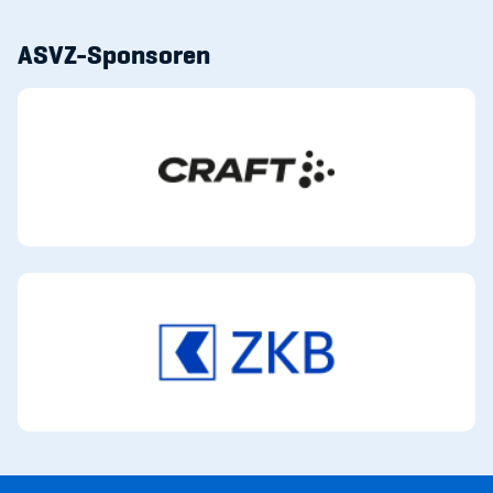
Sponsoren und Partner
ASVZ-Sponsoren
Netzwerk