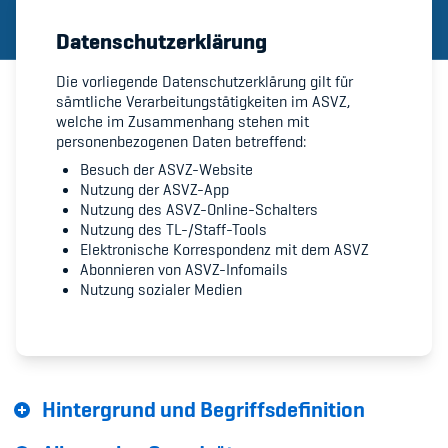
Datenschutzerklärung
Member's Manual / FAQ
Die vorliegende Datenschutzerklärung gilt für
sämtliche Verarbeitungstätigkeiten im ASVZ,
Fairplay
welche im Zusammenhang stehen mit
personenbezogenen Daten betreffend:
Teilnahmeberechtigung
Besuch der ASVZ-Website
Nutzung der ASVZ-App
Nutzung des ASVZ-Online-Schalters
Nutzung des TL-/Staff-Tools
Elektronische Korrespondenz mit dem ASVZ
Abonnieren von ASVZ-Infomails
Academy
Nutzung sozialer Medien
Blog
Diversität & Inklusion
Hintergrund und Begriffsdefinition
Infomails