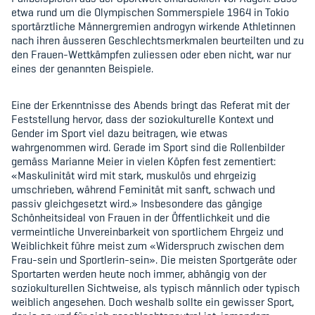
Sponsoren und Partner
etwa rund um die Olympischen Sommerspiele 1964 in Tokio
sportärztliche Männergremien androgyn wirkende Athletinnen
Netzwerk
nach ihren äusseren Geschlechtsmerkmalen beurteilten und zu
den Frauen-Wettkämpfen zuliessen oder eben nicht, war nur
eines der genannten Beispiele.
Eine der Erkenntnisse des Abends bringt das Referat mit der
Feststellung hervor, dass der soziokulturelle Kontext und
Gender im Sport viel dazu beitragen, wie etwas
wahrgenommen wird. Gerade im Sport sind die Rollenbilder
gemäss Marianne Meier in vielen Köpfen fest zementiert:
«Maskulinität wird mit stark, muskulös und ehrgeizig
umschrieben, während Feminität mit sanft, schwach und
passiv gleichgesetzt wird.» Insbesondere das gängige
Schönheitsideal von Frauen in der Öffentlichkeit und die
vermeintliche Unvereinbarkeit von sportlichem Ehrgeiz und
Weiblichkeit führe meist zum «Widerspruch zwischen dem
Frau-sein und Sportlerin-sein». Die meisten Sportgeräte oder
Sportarten werden heute noch immer, abhängig von der
soziokulturellen Sichtweise, als typisch männlich oder typisch
weiblich angesehen. Doch weshalb sollte ein gewisser Sport,