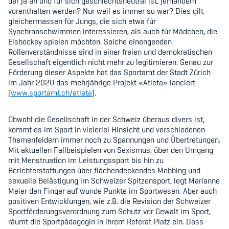
der ja an und für sich geschlechtsneutral ist, jemandem
vorenthalten werden? Nur weil es immer so war? Dies gilt
gleichermassen für Jungs, die sich etwa für
Synchronschwimmen interessieren, als auch für Mädchen, die
Eishockey spielen möchten. Solche einengenden
Rollenverständnisse sind in einer freien und demokratischen
Gesellschaft eigentlich nicht mehr zu legitimieren. Genau zur
Förderung dieser Aspekte hat das Sportamt der Stadt Zürich
im Jahr 2020 das mehrjährige Projekt «Atleta» lanciert
(
www.sportamt.ch/atleta
).
Obwohl die Gesellschaft in der Schweiz überaus divers ist,
kommt es im Sport in vielerlei Hinsicht und verschiedenen
Themenfeldern immer noch zu Spannungen und Übertretungen.
Mit aktuellen Fallbeispielen von Sexismus, über den Umgang
mit Menstruation im Leistungssport bis hin zu
Berichterstattungen über flächendeckendes Mobbing und
sexuelle Belästigung im Schweizer Spitzensport, legt Marianne
Meier den Finger auf wunde Punkte im Sportwesen. Aber auch
positiven Entwicklungen, wie z.B. die Revision der Schweizer
Sportförderungsverordnung zum Schutz vor Gewalt im Sport,
räumt die Sportpädagogin in ihrem Referat Platz ein. Dass