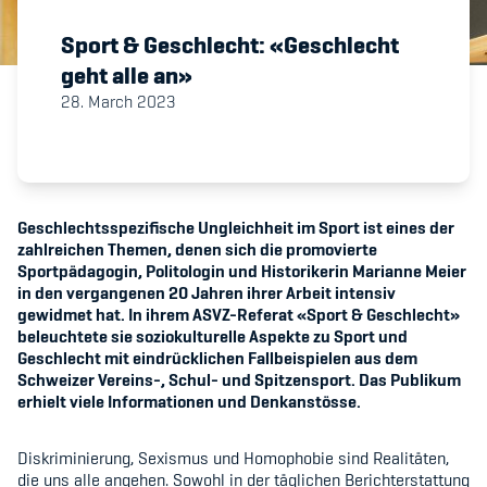
Sport & Geschlecht: «Geschlecht
Member's Manual / FAQ
geht alle an»
28. March 2023
Fairplay
Teilnahmeberechtigung
Geschlechtsspezifische Ungleichheit im Sport ist eines der
zahlreichen Themen, denen sich die promovierte
Sportpädagogin, Politologin und Historikerin Marianne Meier
in den vergangenen 20 Jahren ihrer Arbeit intensiv
Academy
gewidmet hat. In ihrem ASVZ-Referat «Sport & Geschlecht»
beleuchtete sie soziokulturelle Aspekte zu Sport und
Geschlecht mit eindrücklichen Fallbeispielen aus dem
Blog
Schweizer Vereins-, Schul- und Spitzensport. Das Publikum
erhielt viele Informationen und Denkanstösse.
Diversität & Inklusion
Infomails
Diskriminierung, Sexismus und Homophobie sind Realitäten,
die uns alle angehen. Sowohl in der täglichen Berichterstattung