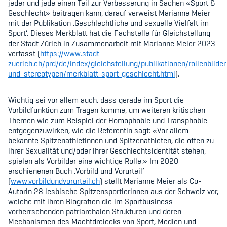
jeder und jede einen Teil zur Verbesserung in Sachen «Sport &
Geschlecht» beitragen kann, darauf verweist Marianne Meier
mit der Publikation ‚Geschlechtliche und sexuelle Vielfalt im
Sport‘. Dieses Merkblatt hat die Fachstelle für Gleichstellung
der Stadt Zürich in Zusammenarbeit mit Marianne Meier 2023
verfasst (
https://www.stadt-
zuerich.ch/prd/de/index/gleichstellung/publikationen/rollenbilder
und-stereotypen/merkblatt_sport_geschlecht.html
).
Wichtig sei vor allem auch, dass gerade im Sport die
Vorbildfunktion zum Tragen komme, um weiteren kritischen
Themen wie zum Beispiel der Homophobie und Transphobie
entgegenzuwirken, wie die Referentin sagt: «Vor allem
bekannte Spitzenathletinnen und Spitzenathleten, die offen zu
ihrer Sexualität und/oder ihrer Geschlechtsidentität stehen,
spielen als Vorbilder eine wichtige Rolle.» Im 2020
erschienenen Buch ‚Vorbild und Vorurteil‘
(
www.vorbildundvorurteil.ch
) stellt Marianne Meier als Co-
Autorin 28 lesbische Spitzensportlerinnen aus der Schweiz vor,
welche mit ihren Biografien die im Sportbusiness
vorherrschenden patriarchalen Strukturen und deren
Mechanismen des Machtdreiecks von Sport, Medien und