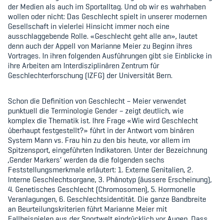
der Medien als auch im Sportalltag. Und ob wir es wahrhaben
Kinderbetreuung
wollen oder nicht: Das Geschlecht spielt in unserer modernen
Gesellschaft in vielerlei Hinsicht immer noch eine
Krankenversicherung
ausschlaggebende Rolle. «Geschlecht geht alle an», lautet
denn auch der Appell von Marianne Meier zu Beginn ihres
Schwangerschaft & Sport
Vortrages. In ihren folgenden Ausführungen gibt sie Einblicke in
ihre Arbeiten am Interdisziplinären Zentrum für
Spitzensport & Studium
Geschlechterforschung (IZFG) der Universität Bern.
Schon die Definition von Geschlecht – Meier verwendet
punktuell die Terminologie Gender – zeigt deutlich, wie
komplex die Thematik ist. Ihre Frage «Wie wird Geschlecht
überhaupt festgestellt?» führt in der Antwort vom binären
Organisation
System Mann vs. Frau hin zu den bis heute, vor allem im
Spitzensport, eingeführten Indikatoren. Unter der Bezeichnung
Team
‚Gender Markers‘ werden da die folgenden sechs
Feststellungsmerkmale erläutert: 1. Externe Genitalien, 2.
Interne Geschlechtsorgane, 3. Phänotyp (äussere Erscheinung),
Offene Stellen
4. Genetisches Geschlecht (Chromosomen), 5. Hormonelle
Veranlagungen, 6. Geschlechtsidentität. Die ganze Bandbreite
Mitgliedervereine
an Beurteilungskriterien führt Marianne Meier mit
Fallbeispielen aus der Sportwelt eindrücklich vor Augen. Dass