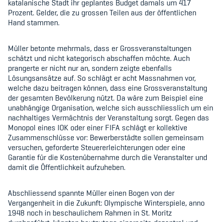
katalanische Stadt ihr geplantes Budget damals um 417
Kinderbetreuung
Prozent. Gelder, die zu grossen Teilen aus der öffentlichen
Hand stammen.
Krankenversicherung
Müller betonte mehrmals, dass er Grossveranstaltungen
Schwangerschaft & Sport
schätzt und nicht kategorisch abschaffen möchte. Auch
prangerte er nicht nur an, sondern zeigte ebenfalls
Spitzensport & Studium
Lösungsansätze auf. So schlägt er acht Massnahmen vor,
welche dazu beitragen können, dass eine Grossveranstaltung
der gesamten Bevölkerung nützt. Da wäre zum Beispiel eine
unabhängige Organisation, welche sich ausschliesslich um ein
nachhaltiges Vermächtnis der Veranstaltung sorgt. Gegen das
Monopol eines IOK oder einer FIFA schlägt er kollektive
Zusammenschlüsse vor: Bewerberstädte sollen gemeinsam
Organisation
versuchen, geforderte Steuererleichterungen oder eine
Garantie für die Kostenübernahme durch die Veranstalter und
Team
damit die Öffentlichkeit aufzuheben.
Offene Stellen
Abschliessend spannte Müller einen Bogen von der
Vergangenheit in die Zukunft: Olympische Winterspiele, anno
Mitgliedervereine
1948 noch in beschaulichem Rahmen in St. Moritz