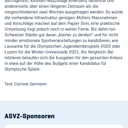
durchgeführt, könnten heutzutage einerseits dezentral und
Sponsoren und Partner
andererseits über einen längeren Zeitraum als die
vorgeschriebenen zwei Wochen ausgetragen werden. So würde
Netzwerk
die vorhandene Infrastruktur genügen. Müllers Massnahmen
und Vorschläge machen auf dem Papier Sinn, eine praktische
Umsetzung liegt jedoch noch in weiter Ferne. Bis dahin tun
Schweizer Städte gut daran „kleiner zu denken“ und für nicht
minder emotionale Sportveranstaltungen zu kandidieren, wie
Lausanne für die Olympischen Jugendwinterspiele 2020 oder
Luzern für die Winter-Universiade 2021. Als Vergleich: Bei
letzteren belaufen sich die Ausgaben für den gesamten Anlass
in etwa auf der Höhe des Budgets einer Kandidatur für
Olympische Spiele.
Text: Corinne Germann
ASVZ-Sponsoren