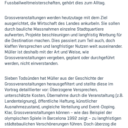
Fussballweltmeisterschaften, gehört dies zum Alltag.
Grossveranstaltungen werden heutzutage mit dem Ziel
Member's Manual / FAQ
ausgerichtet, die Wirtschaft des Landes ankurbeln. Sie sollen
durch bauliche Massnahmen einzelne Stadtquartiere
Fairplay
aufwerten, Projekte beschleunigen und langfristig Werbung für
die Destination machen. Dies passiert zum Teil auch, doch
Teilnahmeberechtigung
klaffen Versprechen und langfristiger Nutzen weit auseinander.
Müller ist deshalb mit der Art und Weise, wie
Grossveranstaltungen vergeben, geplant oder durchgeführt
werden, nicht einverstanden.
Sieben Todsünden hat Müller aus der Geschichte der
Academy
Grossveranstaltungen herausgefiltert und stellte diese im
Vortrag detaillierter vor: Überzogene Versprechen,
Blog
unterschätzte Kosten, Übernahme durch die Veranstaltung (z.B.
Landenteignung), öffentliche Haftung, künstlicher
Ausnahmezustand, ungleiche Verteilung und Event-Doping.
Diversität & Inklusion
Klar, Grossveranstaltungen können – wie das Beispiel der
olympischen Spiele in Barcelona 1992 zeigt – zu langfristigen
Infomails
städtebaulichen Verschönerungen führen. Doch überzog die