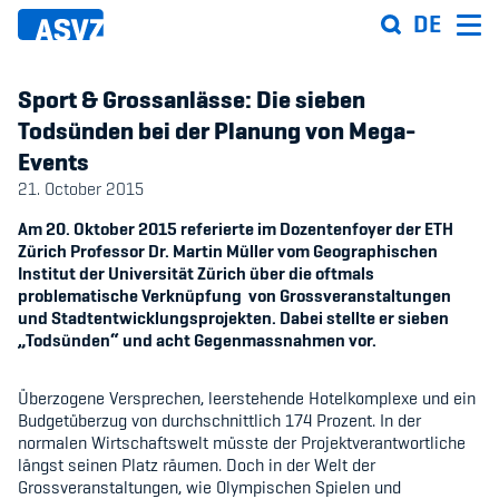
Skip
DE
to
main
content
Sport & Grossanlässe: Die sieben
Todsünden bei der Planung von Mega-
Events
Sportfahrplan
21. October 2015
Sportarten
Am 20. Oktober 2015 referierte im Dozentenfoyer der ETH
Zürich Professor Dr. Martin Müller vom Geographischen
Institut der Universität Zürich über die oftmals
Sportanlagen
problematische Verknüpfung von Grossveranstaltungen
und Stadtentwicklungsprojekten. Dabei stellte er sieben
„Todsünden“ und acht Gegenmassnahmen vor.
Events
Überzogene Versprechen, leerstehende Hotelkomplexe und ein
ASVZ@home
Budgetüberzug von durchschnittlich 174 Prozent. In der
normalen Wirtschaftswelt müsste der Projektverantwortliche
längst seinen Platz räumen. Doch in der Welt der
Grossveranstaltungen, wie Olympischen Spielen und