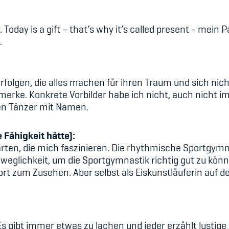
Today is a gift – that’s why it’s called present - m
ein 
.
rfolgen, die alles machen für ihren Traum und sich nic
merke. Konkrete Vorbilder habe ich nicht, auch nicht im
llen Tänzer mit Namen.
 Fähigkeit hätte):
ten, die mich faszinieren. Die rhythmische Sportgymna
glichkeit, um die Sportgymnastik richtig gut zu könne
ort zum Zusehen. Aber selbst als Eiskunstläuferin auf de
 Es gibt immer etwas zu lachen und jeder erzählt lustig