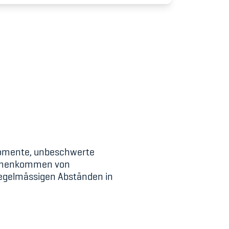
udium
 Momente, unbeschwerte
ammenkommen von
n regelmässigen Abständen in