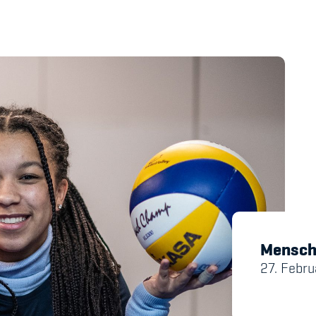
's Manual / FAQ
Academy
y
Blog
hmeberechtigung
Diversität & Inklus
Infomails
Kinderbetreuung
Mensche
Krankenversicher
27. Febr
Schwangerschaft &