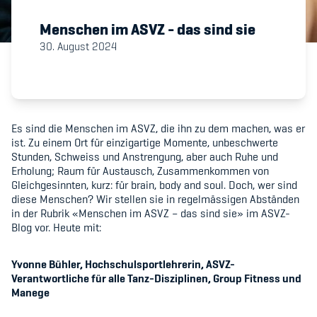
Menschen im ASVZ - das sind sie
Member's Manual / FAQ
30. August 2024
Fairplay
Teilnahmeberechtigung
Es sind die Menschen im ASVZ, die ihn zu dem machen, was er
ist. Zu einem Ort für einzigartige Momente, unbeschwerte
Stunden, Schweiss und Anstrengung, aber auch Ruhe und
Erholung; Raum für Austausch, Zusammenkommen von
Gleichgesinnten, kurz: für brain, body and soul. Doch, wer sind
diese Menschen? Wir stellen sie in regelmässigen Abständen
Academy
in der Rubrik «Menschen im ASVZ – das sind sie» im ASVZ-
Blog vor. Heute mit:
Blog
Yvonne Bühler, Hochschulsportlehrerin, ASVZ-
Diversität & Inklusion
Verantwortliche für alle Tanz-Disziplinen, Group Fitness und
Manege
Infomails