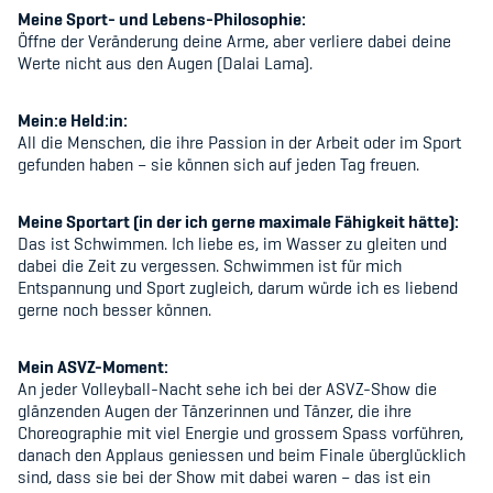
Kinderbetreuung
Meine Sport- und Lebens-Philosophie:
Öffne der Veränderung deine Arme, aber verliere dabei deine
Werte nicht aus den Augen (Dalai Lama)
.
Krankenversicherung
Schwangerschaft & Sport
Mein:e Held:in:
All die Menschen, die ihre Passion in der Arbeit oder im Sport
Spitzensport & Studium
gefunden haben – sie k
ö
nnen sich auf jeden Tag freuen.
Meine Sportart (in der ich gerne maximale Fähigkeit hätte):
Das ist Schwimmen. Ich liebe es, im Wasser zu gleiten und
dabei die Zeit zu vergessen. Schwimmen ist für mich
Entspannung und Sport zugleich, darum würde ich es liebend
Organisation
gerne noch besser k
ö
nnen.
Team
Mein ASVZ-Moment:
An jeder Volleyball-Nacht sehe ich bei der ASVZ-Show die
Offene Stellen
glänzenden Augen der Tänzerinnen und Tänzer, die ihre
Choreographie mit viel Energie und grossem Spass vorführen,
Mitgliedervereine
danach den Applaus geniessen und beim Finale überglücklich
sind, dass sie bei der Show mit dabei waren – das ist ein