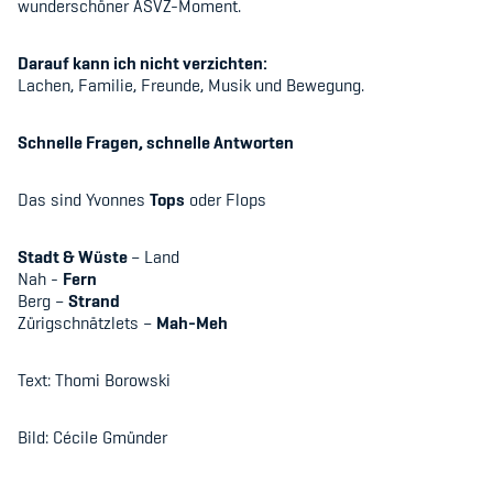
wundersch
ö
ner ASVZ-Moment.
Sponsoren und Partner
Netzwerk
Darauf kann ich nicht verzichten:
Lachen, Familie, Freunde, Musik und Bewegung.
Schnelle Fragen, schnelle Antworten
Das sind Yvonnes
Tops
oder Flops
Stadt & Wüste
– Land
Nah -
Fern
Berg –
Strand
Zürigschnätzlets –
Mah-Meh
Text: Thomi Borowski
Bild: Cécile Gmünder