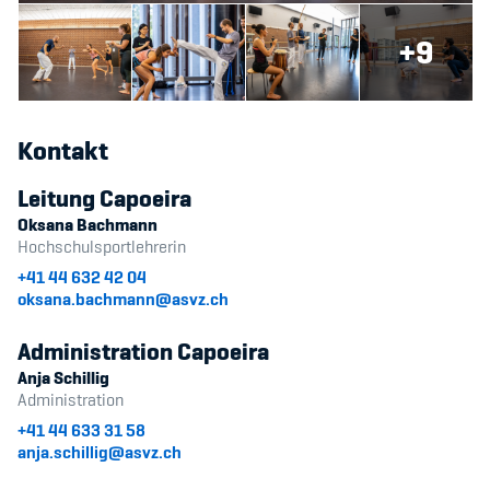
Sponsoren und Partner
+9
Netzwerk
Kontakt
Leitung Capoeira
Oksana Bachmann
Hochschulsportlehrerin
+41 44 632 42 04
oksana.bachmann@asvz.ch
Administration Capoeira
Anja Schillig
Administration
+41 44 633 31 58
anja.schillig@asvz.ch