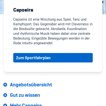
Capoeira
Member's Manual / FAQ
Capoeira ist eine Mischung aus Spiel, Tanz und
Kampfsport. Das Gegenüber wird mit Cleverness in
Fairplay
die Bredouille gebracht. Akrobatik, Koordination
und rhythmische Musik haben dabei eine zentrale
Teilnahmeberechtigung
Bedeutung. Eingeübte Bewegungen werden in der
Roda intuitiv angewendet
Zum Sportfahrplan
Academy
Blog
Angebotsübersicht
Diversität & Inklusion
Gut zu wissen
Infomails
Mehr Capoeira