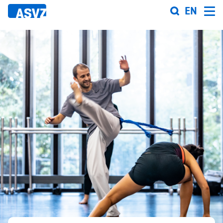
Direkt
EN
zum
Inhalt
Sportfahrplan
Sportarten
Sportanlagen
Events
ASVZ@home