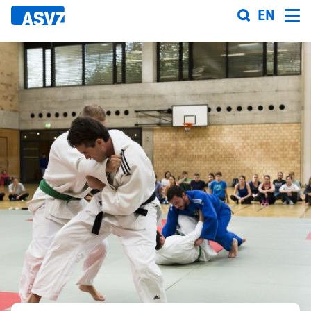
Direkt
EN
zum
Inhalt
Sportfahrplan
Sportarten
Sportanlagen
Events
ASVZ@home