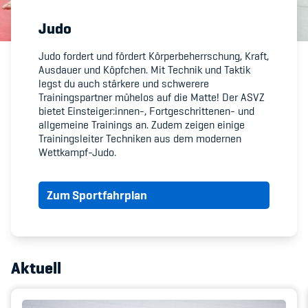
Judo
Member's Manual / FAQ
Judo fordert und fördert Körperbeherrschung, Kraft,
Ausdauer und Köpfchen. Mit Technik und Taktik
Fairplay
legst du auch stärkere und schwerere
Trainingspartner mühelos auf die Matte! Der ASVZ
Teilnahmeberechtigung
bietet Einsteiger:innen-, Fortgeschrittenen- und
allgemeine Trainings an. Zudem zeigen einige
Trainingsleiter Techniken aus dem modernen
Wettkampf-Judo.
Zum Sportfahrplan
Academy
Blog
Diversität & Inklusion
Aktuell
Infomails