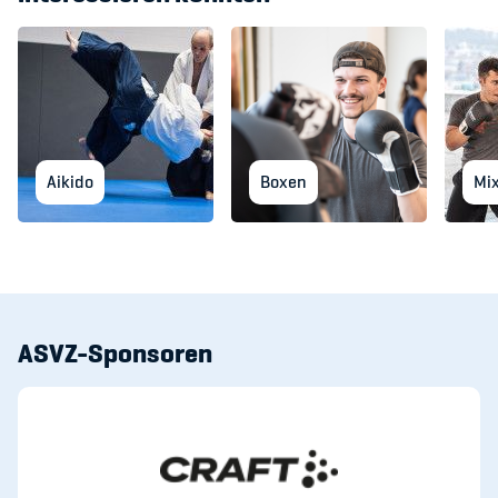
Aikido
Boxen
Mix
ASVZ-Sponsoren