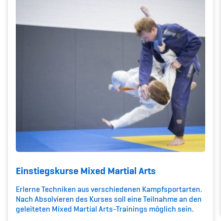
Kinderbetreuung
Krankenversicherung
Schwangerschaft & Sport
Spitzensport & Studium
Organisation
Team
Einstiegskurse Mixed Martial Arts
Offene Stellen
Erlerne Techniken aus verschiedenen Kampfsportarten.
Nach Absolvieren des Kurses soll eine Teilnahme an den
Mitgliedervereine
geleiteten Mixed Martial Arts-Trainings möglich sein.