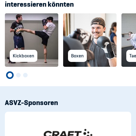
interessieren könnten
Kickboxen
Boxen
Ta
ASVZ-Sponsoren