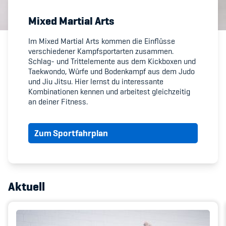
Mixed Martial Arts
Member's Manual / FAQ
Im
Mixed Martial Arts
kommen die Einflüsse
verschiedener Kampfsportarten zusammen.
Fairplay
Schlag- und Trittelemente aus dem Kickboxen und
Taekwondo, Würfe und Bodenkampf aus dem Judo
Teilnahmeberechtigung
und Jiu Jitsu. Hier lernst du interessante
Kombinationen kennen und arbeitest gleichzeitig
an deiner Fitness.
Zum Sportfahrplan
Academy
Blog
Aktuell
Diversität & Inklusion
Infomails