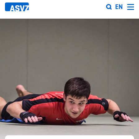
Direkt
EN
zum
Inhalt
Sportfahrplan
Sportarten
Sportanlagen
Events
ASVZ@home