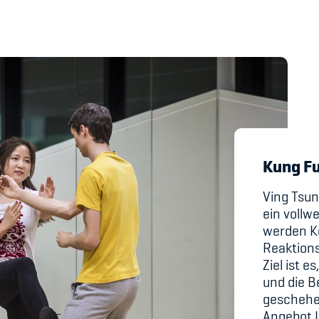
's Manual / FAQ
Academy
y
Blog
hmeberechtigung
Diversität & Inklus
Kung F
Infomails
Ving Tsun
ein vollw
Kinderbetreuung
werden Kö
Reaktion
Krankenversicher
Ziel ist 
und die B
Schwangerschaft &
geschehe
Angebot L