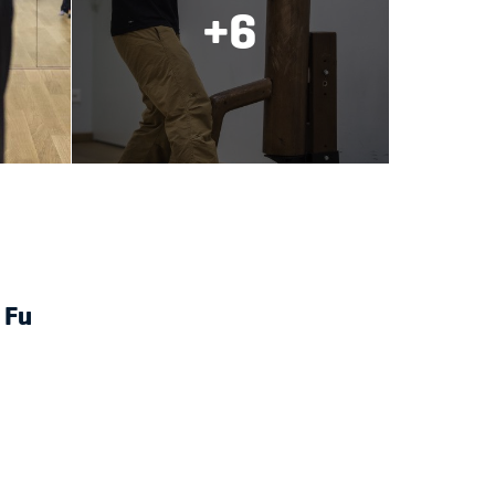
+6
 Fu