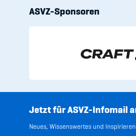
ASVZ-Sponsoren
Jetzt für ASVZ-Infomail 
Neues, Wissenswertes und Inspirierend