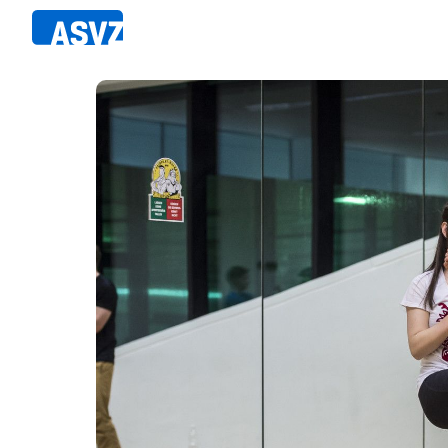
Direkt
zum
Inhalt
Sportfahrplan
Member
Fairpla
Sportarten
Teilna
Sportanlagen
Events
ASVZ@home