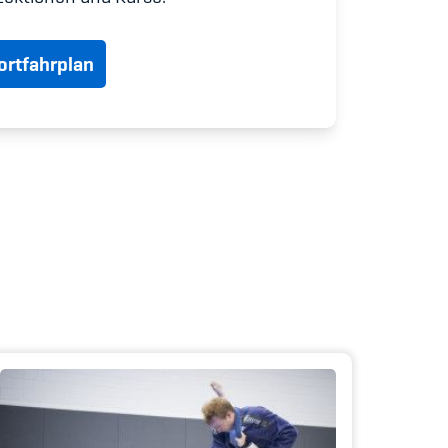
udium
rtfahrplan