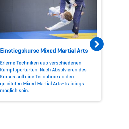
Einstiegskurse Mixed Martial Arts
Bis z
Erlerne Techniken aus verschiedenen
ASVZ-M
Kampfsportarten. Nach Absolvieren des
budo.ch
Kurses soll eine Teilnahme an den
geleiteten Mixed Martial Arts-Trainings
möglich sein.