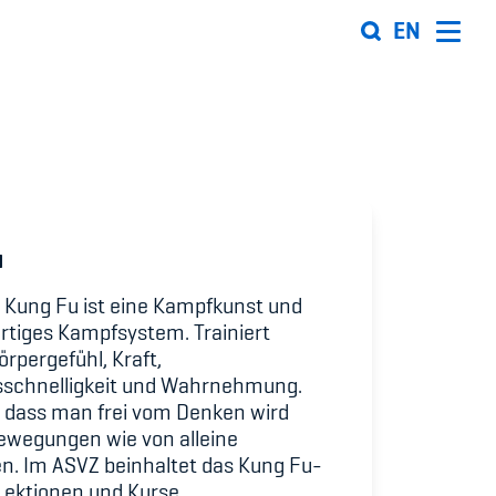
EN
Organisation
Team
ion
Offene Stellen
u
Mitgliedervereine
 Kung Fu ist eine Kampfkunst und
ertiges Kampfsystem. Trainiert
Sponsoren und Partner
rpergefühl, Kraft,
sschnelligkeit und Wahrnehmung.
ung
Netzwerk
es, dass man frei vom Denken wird
ewegungen wie von alleine
 Sport
n. Im ASVZ beinhaltet das Kung Fu-
ektionen und Kurse.