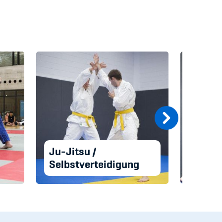
Ju-Jitsu /
Selbstverteidigung
Brazil