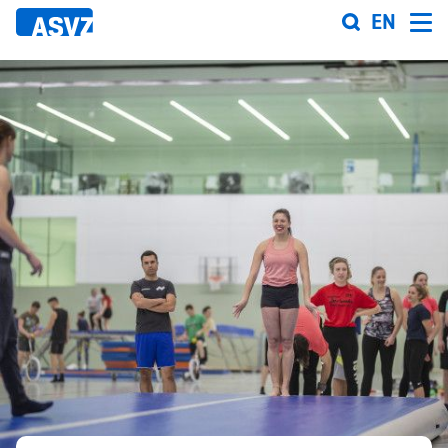
Direkt
EN
zum
Inhalt
Sportfahrplan
Sportarten
Sportanlagen
Events
ASVZ@home