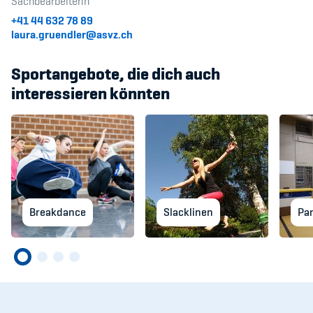
Sachbearbeiterin
+41 44 632 78 89
laura.gruendler@asvz.ch
Sportangebote, die dich auch
interessieren könnten
Breakdance
Slacklinen
Pa