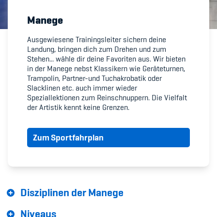
Manege
Member's Manual / FAQ
Ausgewiesene Trainingsleiter sichern deine
Landung, bringen dich zum Drehen und zum
Fairplay
Stehen... wähle dir deine Favoriten aus. Wir bieten
in der Manege nebst Klassikern wie Geräteturnen,
Teilnahmeberechtigung
Trampolin, Partner-und Tuchakrobatik oder
Slacklinen etc. auch immer wieder
Speziallektionen zum Reinschnuppern. Die Vielfalt
der Artistik kennt keine Grenzen.
Zum Sportfahrplan
Academy
Blog
Diversität & Inklusion
Disziplinen der Manege
Infomails
Niveaus