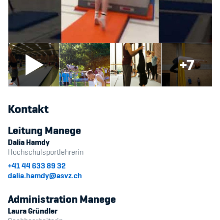
Sponsoren und Partner
Netzwerk
+7
Kontakt
Leitung Manege
Dalia Hamdy
Hochschulsportlehrerin
+41 44 633 89 32
dalia.hamdy@asvz.ch
Administration Manege
Laura Gründler