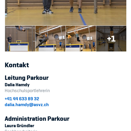
Sponsoren und Partner
Netzwerk
+1
Kontakt
Leitung Parkour
Dalia Hamdy
Hochschulsportlehrerin
+41 44 633 89 32
dalia.hamdy@asvz.ch
Administration Parkour
Laura Gründler