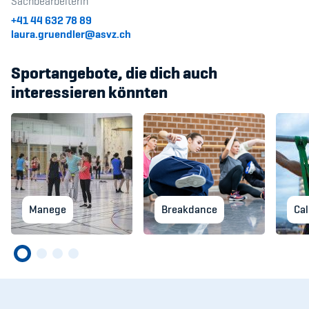
Sachbearbeiterin
+41 44 632 78 89
laura.gruendler@asvz.ch
Sportangebote, die dich auch
interessieren könnten
Manege
Breakdance
Cal