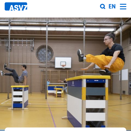
Direkt
EN
zum
Inhalt
Sportfahrplan
Sportarten
Sportanlagen
Events
ASVZ@home