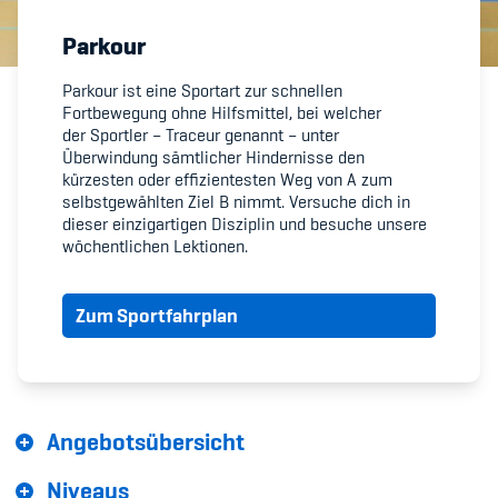
Parkour
Member's Manual / FAQ
Parkour ist eine Sportart zur schnellen
Fortbewegung ohne Hilfsmittel, bei welcher
Fairplay
der Sportler – Traceur genannt – unter
Überwindung sämtlicher Hindernisse den
Teilnahmeberechtigung
kürzesten oder effizientesten Weg von A zum
selbstgewählten Ziel B nimmt. Versuche dich in
dieser einzigartigen Disziplin und besuche unsere
wöchentlichen Lektionen.
Zum Sportfahrplan
Academy
Blog
Diversität & Inklusion
Angebotsübersicht
Infomails
Niveaus