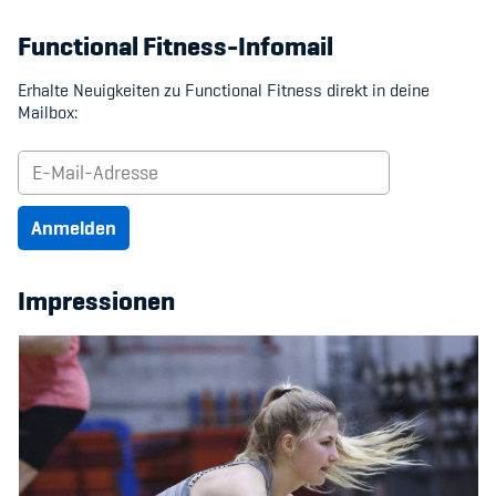
Kinderbetreuung
Functional Fitness-Infomail
Krankenversicherung
Erhalte Neuigkeiten zu Functional Fitness direkt in deine
Mailbox:
Schwangerschaft & Sport
Spitzensport & Studium
Anmelden
Impressionen
Organisation
Team
Offene Stellen
Mitgliedervereine