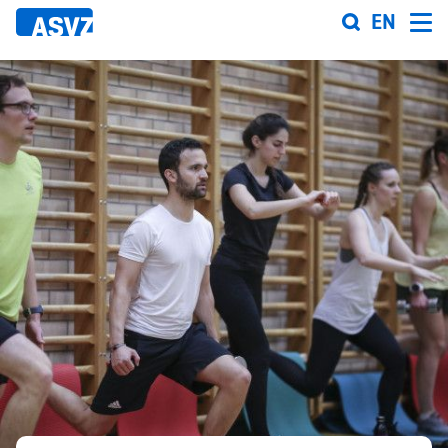
Direkt
EN
zum
Inhalt
Sportfahrplan
Sportarten
Sportanlagen
Events
ASVZ@home