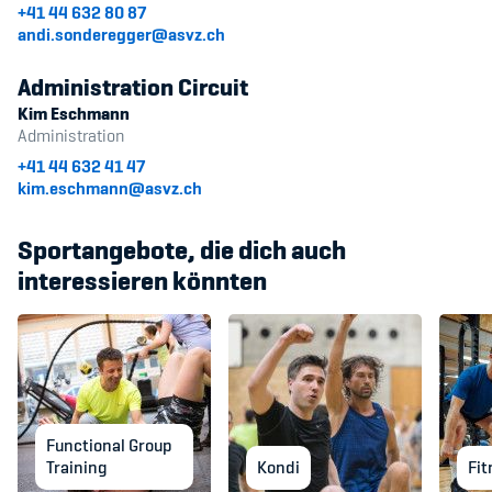
+41 44 632 80 87
andi.sonderegger@asvz.ch
Administration Circuit
Kim Eschmann
Administration
+41 44 632 41 47
kim.eschmann@asvz.ch
Sportangebote, die dich auch
interessieren könnten
Functional Group
Training
Kondi
Fi