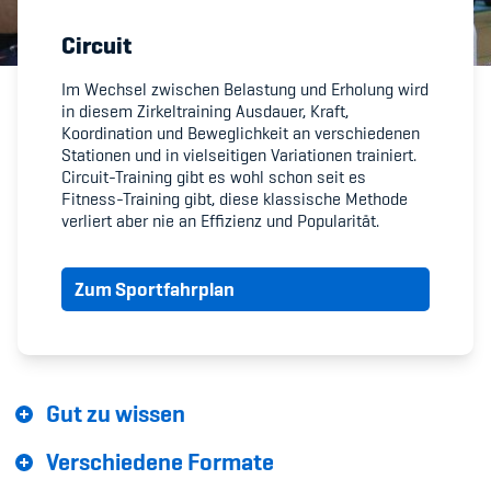
Circuit
Member's Manual / FAQ
Im Wechsel zwischen Belastung und Erholung wird
in diesem Zirkeltraining Ausdauer, Kraft,
Fairplay
Koordination und Beweglichkeit an verschiedenen
Stationen und in vielseitigen Variationen trainiert.
Teilnahmeberechtigung
Circuit-Training gibt es wohl schon seit es
Fitness-Training gibt, diese klassische Methode
verliert aber nie an Effizienz und Popularität.
Zum Sportfahrplan
Academy
Blog
Gut zu wissen
Diversität & Inklusion
Verschiedene Formate
Infomails