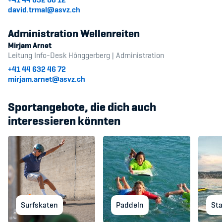
david.trmal@asvz.ch
Administration Wellenreiten
Mirjam Arnet
Leitung Info-Desk Hönggerberg | Administration
+41 44 632 46 72
mirjam.arnet@asvz.ch
Sportangebote, die dich auch
interessieren könnten
Surfskaten
Paddeln
St