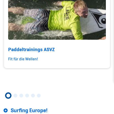
Kinderbetreuung
Krankenversicherung
Schwangerschaft & Sport
Spitzensport & Studium
Paddeltrainings ASVZ
Fit für die Wellen!
Organisation
Team
Offene Stellen
Mitgliedervereine
Surfing Europe!