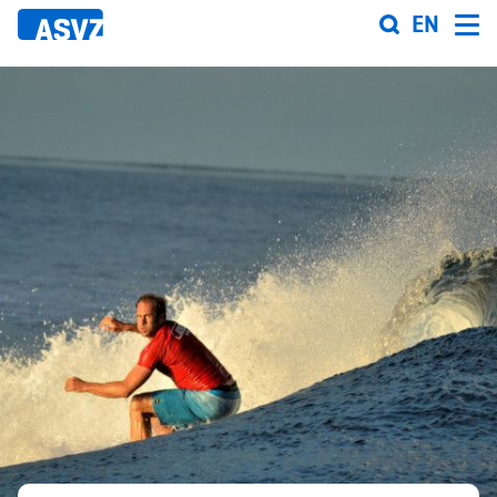
Direkt
EN
zum
Inhalt
Sportfahrplan
Sportarten
Sportanlagen
Events
ASVZ@home