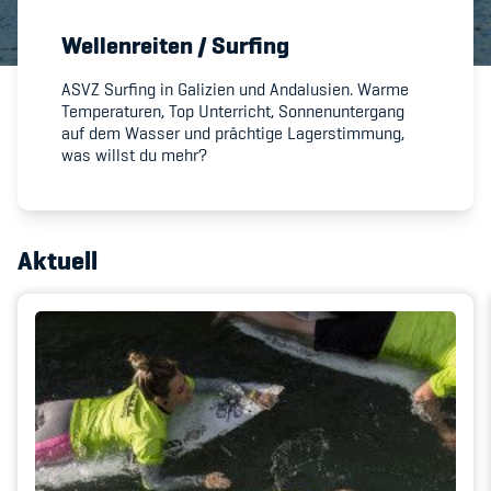
Wellenreiten / Surfing
Member's Manual / FAQ
ASVZ Surfing in Galizien und Andalusien. Warme
Temperaturen, Top Unterricht, Sonnenuntergang
Fairplay
auf dem Wasser und prächtige Lagerstimmung,
was willst du mehr?
Teilnahmeberechtigung
Aktuell
Academy
Blog
Diversität & Inklusion
Infomails