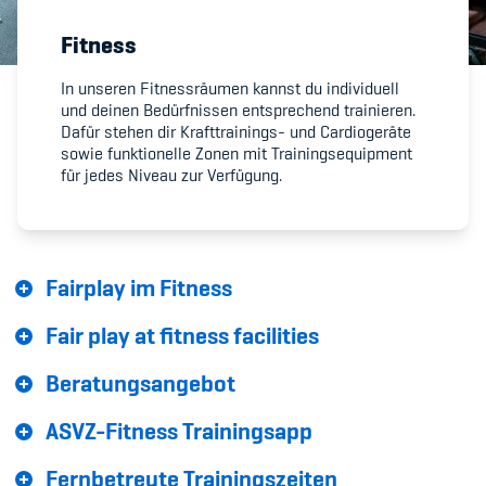
Fitness
Member's Manual / FAQ
In unseren Fitnessräumen kannst du individuell
und deinen Bedürfnissen entsprechend trainieren.
Fairplay
Dafür stehen dir Krafttrainings- und Cardiogeräte
sowie funktionelle Zonen mit Trainingsequipment
Teilnahmeberechtigung
für jedes Niveau zur Verfügung.
Fairplay im Fitness
Academy
Fair play at fitness facilities
Blog
Beratungsangebot
Diversität & Inklusion
ASVZ-Fitness Trainingsapp
Infomails
Fernbetreute Trainingszeiten