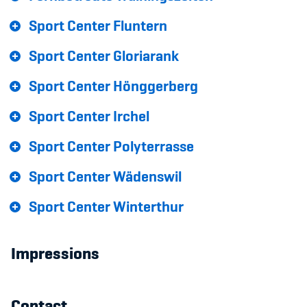
Kinderbetreuung
Sport Center Fluntern
Krankenversicherung
Sport Center Gloriarank
Schwangerschaft & Sport
Sport Center Hönggerberg
Spitzensport & Studium
Sport Center Irchel
Sport Center Polyterrasse
Sport Center Wädenswil
Organisation
Sport Center Winterthur
Team
Impressions
Offene Stellen
Mitgliedervereine
Contact