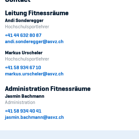
Sponsoren und Partner
Leitung Fitnessräume
Netzwerk
Andi Sonderegger
Hochschulsportlehrer
+41 44 632 80 87
andi.sonderegger@asvz.ch
Markus Urscheler
Hochschulsportlehrer
+41 58 934 67 10
markus.urscheler@asvz.ch
Administration Fitnessräume
Jasmin Bachmann
Administration
+41 58 934 40 41
jasmin.bachmann@asvz.ch