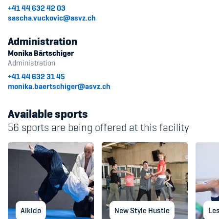
+41 44 632 42 03
sascha.vuckovic@asvz.ch
Administration
Monika Bärtschiger
Administration
+41 44 632 31 45
monika.baertschiger@asvz.ch
Available sports
56 sports are being offered at this facility
Aikido
New Style Hustle
Les