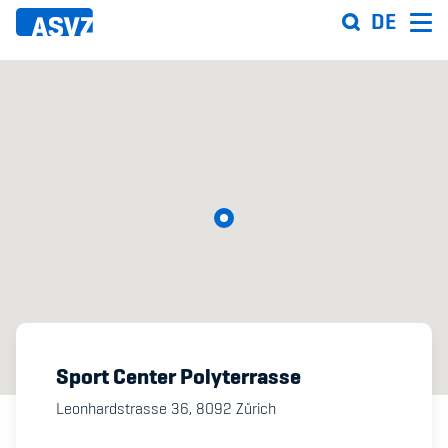
Skip
DE
to
main
content
Sportfahrplan
Sportarten
Sportanlagen
Events
ASVZ@home
Sport Center Polyterrasse
Leonhardstrasse 36,
8092
Zürich