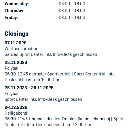
Wednesday:
08:00 - 18:00
Kinderbetreuung
Thursday:
08:00 - 18:00
Krankenversicherung
Friday:
08:00 - 18:00
Schwangerschaft & Sport
Closings
Spitzensport & Studium
07.11.2026
Wartungsarbeiten
Ganzes Sport Center inkl. Info-Desk geschlossen
25.11.2026
Polyball
06:30-13:45 normaler Sportbetrieb | Sport Center inkl. Info-
Desk schliesst um 14:00 Uhr
Organisation
26.11.2026
–
29.11.2026
Team
Polyball
Sport Center inkl. Info-Desk geschlossen
Offene Stellen
24.12.2026
Heiligabend
Mitgliedervereine
06:30-11:45 Uhr Individuelles Training (keine Lektionen) | Sport
Center inkl. Info-Desk schliesst um 12:00 Uhr