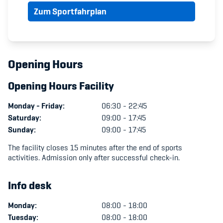
Zum Sportfahrplan
Member's Manual / FAQ
Fairplay
Opening Hours
Teilnahmeberechtigung
Opening Hours Facility
Monday - Friday:
06:30 - 22:45
Saturday:
09:00 - 17:45
Sunday:
09:00 - 17:45
Academy
The facility closes 15 minutes after the end of sports
activities. Admission only after successful check-in.
Blog
Info desk
Diversität & Inklusion
Monday:
08:00 - 18:00
Infomails
Tuesday:
08:00 - 18:00