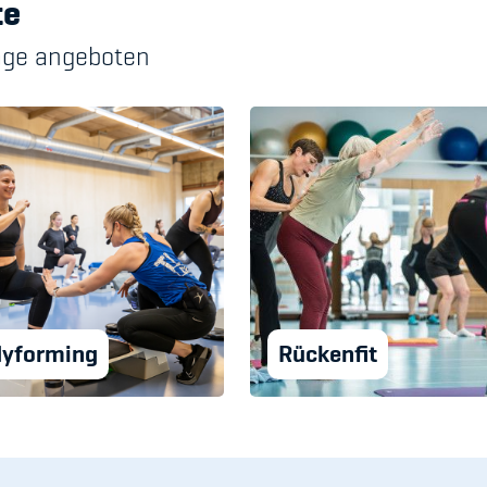
te
lage angeboten
yforming
Rückenfit