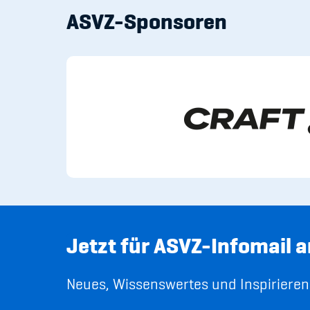
ASVZ-Sponsoren
Jetzt für ASVZ-Infomail 
Neues, Wissenswertes und Inspirierend