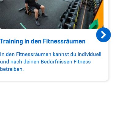
Training in den Fitnessräumen
ASVZ i
In den Fitnessräumen kannst du individuell
Die ASV
und nach deinen Bedürfnissen Fitness
zertifiz
betreiben.
Gütesie
und Ge
Kranken
Beitra