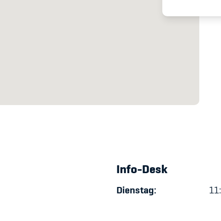
Spitzensport & St
Info-Desk
Dienstag:
11: