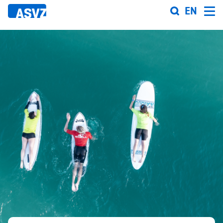
Direkt
EN
zum
Inhalt
Sportfahrplan
Sportarten
Sportanlagen
Events
ASVZ@home