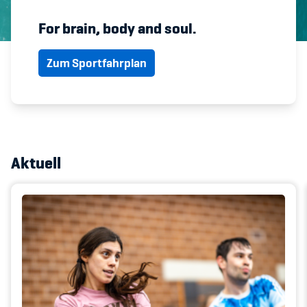
For brain, body and soul.
Member's Manual / FAQ
Zum Sportfahrplan
Fairplay
Teilnahmeberechtigung
Aktuell
Academy
Blog
Diversität & Inklusion
Infomails